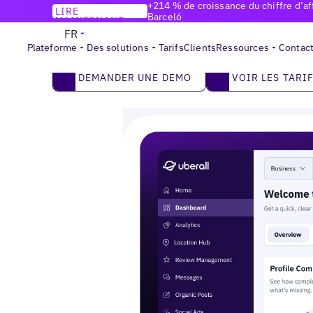
+214 % de croissance du chiffre d’aff
LIRE
Barceló
MAINTENANT
PLATEFORME DE MARKETING LOCAL
FR
Devenez la marque que les clients
choisissen
Plateforme
Des solutions
Tarifs
Clients
Ressources
Contac
De la recherche locale à l’IA, faites de vos é
2
Demander une démo
Voir les tarifs
DEMANDER UNE DÉMO
VOIR LES TARI