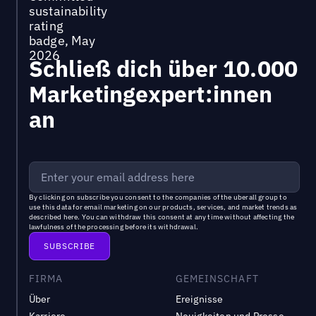
Schließ dich über 10.000
Marketingexpert:innen
an
By clicking on subscribe you consent to the
companies of the uberall group
to
use this data for email marketing on our products, services, and market trends as
described
here
. You can withdraw this consent at any time without affecting the
lawfulness of the processing before its withdrawal.
FIRMA
GEMEINSCHAFT
Über
Ereignisse
Karriere
Neuigkeiten und Presse