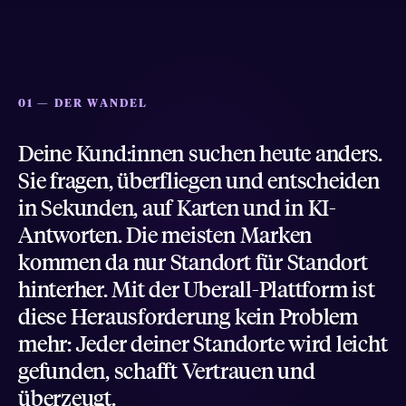
01 — DER WANDEL
Deine
Kund:innen
suchen
heute
anders.
Sie
fragen,
überfliegen
und
entscheiden
in
Sekunden,
auf
Karten
und
in
KI-
Antworten.
Die
meisten
Marken
kommen
da
nur
Standort
für
Standort
hinterher.
Mit
der
Uberall-Plattform
ist
diese
Herausforderung
kein
Problem
mehr:
Jeder
deiner
Standorte
wird
leicht
gefunden,
schafft
Vertrauen
und
überzeugt.