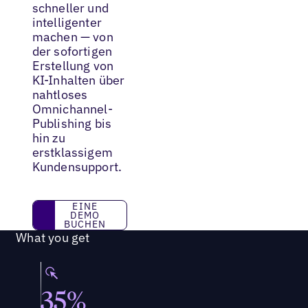
schneller und
intelligenter
machen — von
der sofortigen
Erstellung von
KI-Inhalten über
nahtloses
Omnichannel-
Publishing bis
hin zu
erstklassigem
Kundensupport.
Eine Demo buchen
EINE
DEMO
BUCHEN
What you get
35%