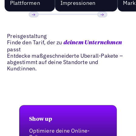
Plattformen
Impressionen
Mark
Bisherige
Weiter
Preisgestaltung
Finde den Tarif, der zu
deinem Unternehmen
passt
Entdecke maßgeschneiderte Uberall-Pakete –
abgestimmt auf deine Standorte und
Kund:innen.
Show up
Optimiere deine Online-