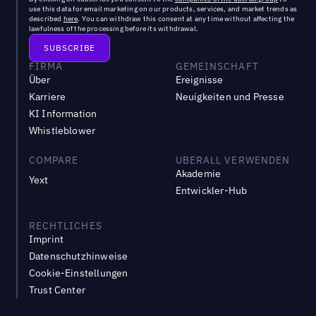
use this data for email marketing on our products, services, and market trends as
described
here
. You can withdraw this consent at any time without affecting the
lawfulness of the processing before its withdrawal.
FIRMA
GEMEINSCHAFT
Über
Ereignisse
Karriere
Neuigkeiten und Presse
KI Information
Whistleblower
COMPARE
UBERALL VERWENDEN
Akademie
Yext
Entwickler-Hub
RECHTLICHES
Imprint
Datenschutzhinweise
Cookie-Einstellungen
Trust Center