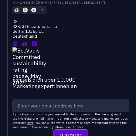
KI NACH EINER ZUSAMMENFASSUNG DIESER UBERALL-SEITE
DE
32-33 Hussitenstrasse,
Berlin 13355 DE
Deutschland
Schließ dich über 10.000
Marketingexpert:innen an
By clicking on subscribe you consent to the
companies of the uberall group
to
use this data for email marketing on our products, services, and market trends as
described
here
. You can withdraw this consent at any time without affecting the
lawfulness of the processing before its withdrawal.