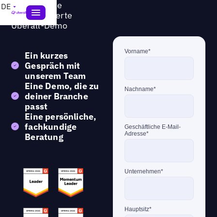
Hol dir deine
DE
personalisierte
Uberall-Demo
Ein kurzes
Gespräch
mit
unserem Team
Eine Demo, die zu
deiner Branche
passt
Eine persönliche,
fachkundige
Beratung