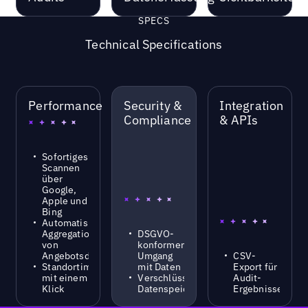
SPECS
Technical Specifications
Performance
Security &
Integration
Compliance
& APIs
Sofortiges
Scannen
über
Google,
Apple und
Bing
Automatisierte
Aggregation
DSGVO-
von
konformer
Angebotsdaten
Umgang
CSV-
Standortimport
mit Daten
Export für
mit einem
Verschlüsselter
Audit-
Klick
Datenspeicher
Ergebnisse