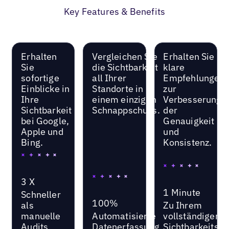
Key Features & Benefits
Erhalten
Vergleichen Sie
Erhalten Sie
Sie
die Sichtbarkeit
klare
sofortige
all Ihrer
Empfehlungen
Einblicke in
Standorte in
zur
Ihre
einem einzigen
Verbesserung
Sichtbarkeit
Schnappschuss.
der
bei Google,
Genauigkeit
Apple und
und
Bing.
Konsistenz.
3 X
1 Minute
Schneller
100%
als
Zu Ihrem
manuelle
Automatisierte
vollständigen
Audits
Datenerfassung
Sichtbarkeitss