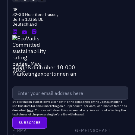
DE
32-33 Hussitenstrasse,
Berlin 13355 DE
Deutschland
Schließ dich über 10.000
Marketingexpert:innen an
By clicking on subscribe you consent to the
companies of the uberall group
to
use this data for email marketing on our products, services, and market trends as
described
here
. You can withdraw this consent at any time without affecting the
lawfulness of the processing before its withdrawal.
FIRMA
GEMEINSCHAFT