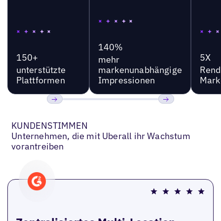
140%
150+
5X
mehr
unterstützte
markenunabhängige
Rend
Plattformen
Impressionen
Mark
Bisherige
Weiter
KUNDENSTIMMEN
Unternehmen, die mit Uberall ihr Wachstum
vorantreiben