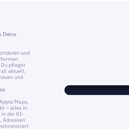
en Daten
dortdaten und
ttformen
 Du pflegst
all aktuell.
trauen und
aus
 Apple Maps,
t – alles in
in der KI-
n, Adressen
nchronisiert