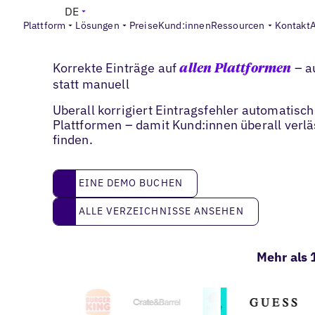
DE
Plattform
Lösungen
Preise
Kund:innen
Ressourcen
Kontakt
Falsche Listings korrigieren
Korrekte Einträge auf
– a
allen Plattformen
statt manuell
Uberall korrigiert Eintragsfehler automatisc
Plattformen – damit Kund:innen überall verlä
finden.
eine Demo buchen
EINE DEMO BUCHEN
Alle Verzeichnisse ansehen
ALLE VERZEICHNISSE ANSEHEN
Mehr als 