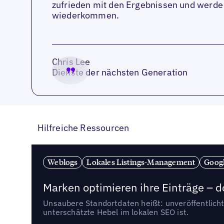
zufrieden mit den Ergebnissen und werde 
wiederkommen.
Chris Lee
Dienste der nächsten Generation
Hilfreiche Ressourcen
Weblogs
Lokales Listings-Management
Goog
Marken optimieren ihre Einträge – d
Unsaubere Standortdaten heißt: unveröffentlicht
unterschätzte Hebel im lokalen SEO ist.