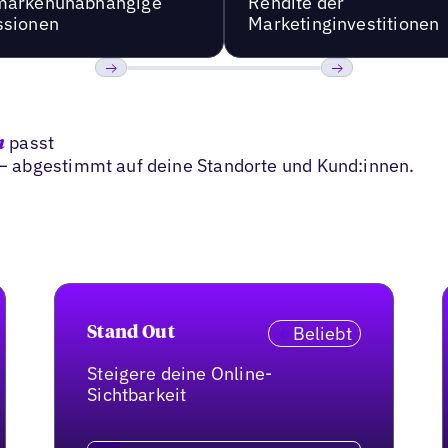
markenunabhängige
Rendite der
ssionen
Marketinginvestitionen
Bisherige
Weiter
passt
n
 abgestimmt auf deine Standorte und Kund:innen.
Beliebt
Stand Out
Steigere deine Online-
Sichtbarkeit