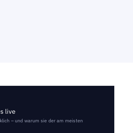
s live
rklich – und warum sie der am meisten