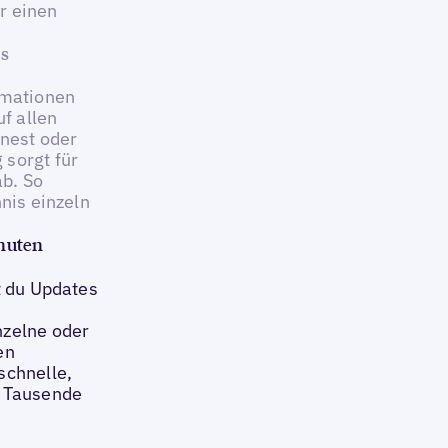
ir einen
gs
rmationen
uf allen
fnest oder
 sorgt für
b. So
hnis einzeln
inuten
t du Updates
nzelne oder
en
schnelle,
r Tausende