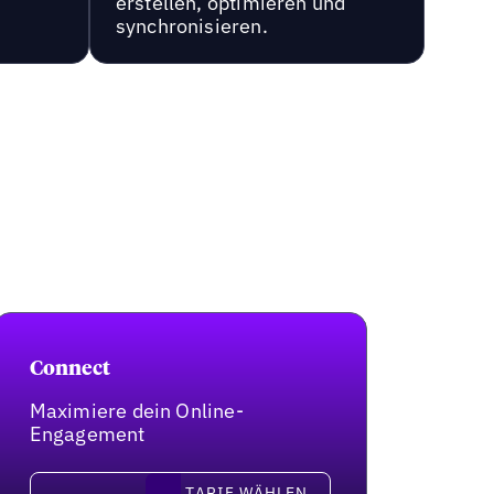
erstellen, optimieren und
synchronisieren.
Connect
Maximiere dein Online-
Engagement
Tarif wählen
TARIF WÄHLEN