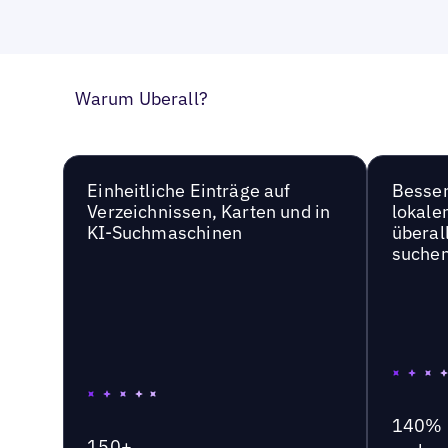
Warum Uberall?
Einheitliche Einträge auf
Besser
Verzeichnissen, Karten und in
lokale
KI-Suchmaschinen
überal
suche
140%
150+