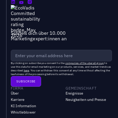
Schließ dich über 10.000
Marketingexpert:innen an
By clicking on subscribe you consent to the
companies of the uberall group
to
use this data for email marketing on our products, services, and market trends as
described
here
. You can withdraw this consent at any time without affecting the
lawfulness of the processing before its withdrawal.
FIRMA
GEMEINSCHAFT
Über
Ereignisse
Karriere
Neuigkeiten und Presse
KI Information
Whistleblower