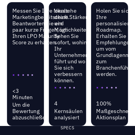
Messen Sie Ihre lokale
Verstehe
Holen Sie sich
Marketingbereitschaft.
deine Stärken
Ihre
Beantworten Sie ein
und
personalisierte
paar kurze Fragen, um
Möglichkeiten.
Roadmap.
Ihren LPO Maturity
Sehen Sie
Erhalten Sie kl
Score zu erhalten.
sofort, wohin
Empfehlungen,
Ihr
um vom
Unternehmen
Grundlagenmod
führt und wo
zum
Sie sich
Branchenführer
verbessern
werden.
können.
<3
Minuten
4
100%
Um die
Bewertung
Kernsäulen
Maßgeschneide
abzuschließen
analysiert
Aktionsplan
SPECS