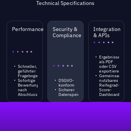
Technical Specifications
Performance
Security &
Integration
Compliance
& APIs
Ergebnisse
als PDF
Schneller,
oder CSV
geführter
exportieren
Fragebogen
Gemeinsam
Sofortige
DSGVO-
nutzbares
Bewertung
konform
Reifegrad-
nach
Sicherer
Score-
Abschluss
Datenspeicher
Dashboard
Fußzeile