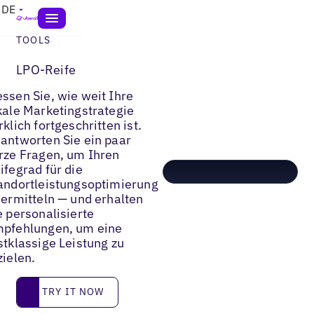
DE
TOOLS
LPO-Reife
ssen Sie, wie weit Ihre
kale Marketingstrategie
rklich fortgeschritten ist.
antworten Sie ein paar
rze Fragen, um Ihren
ifegrad für die
andortleistungsoptimierung
 ermitteln — und erhalten
e personalisierte
pfehlungen, um eine
stklassige Leistung zu
zielen.
Try it now
TRY IT NOW