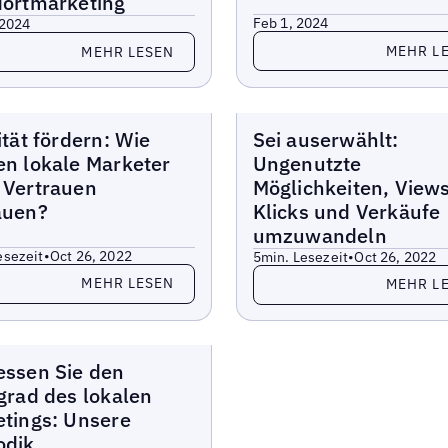
dortmarketing
Feb 1, 2024
 2024
Lesen Sie mehr
 Sie mehr
MEHR L
MEHR LESEN
e
Berichte
ität fördern: Wie
Sei auserwählt:
n lokale Marketer
Ungenutzte
 Vertrauen
Möglichkeiten, Views
auen?
Klicks und Verkäufe
umzuwandeln
esezeit
•
Oct 26, 2022
5
min. Lesezeit
•
Oct 26, 2022
 Sie mehr
Lesen Sie mehr
MEHR LESEN
MEHR L
e
ssen Sie den
grad des lokalen
tings: Unsere
odik