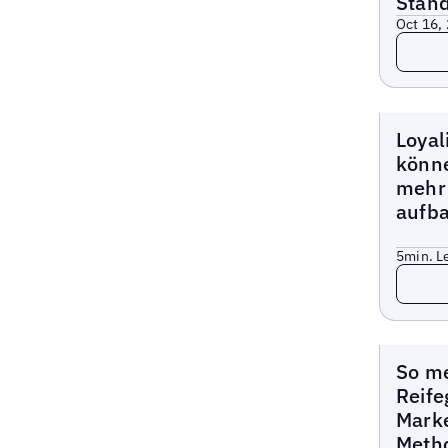
Stan
Oct 16,
Lesen
Bericht
Loyal
könne
mehr
aufb
5
min. L
Lesen
Bericht
So me
Reife
Marke
Meth