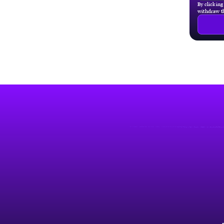
By clicking
withdraw th
Fußzeile