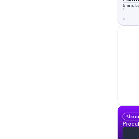
5
min. L
Lesen
Abonn
Produk