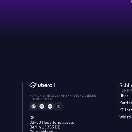
Schl
FIRM
Über
KI NACH EINER ZUSAMMENFASSUNG DIESER
UBERALL-SEITE
Karrie
KI Inf
Whist
DE
32-33 Hussitenstrasse,
Berlin 13355 DE
Deutschland