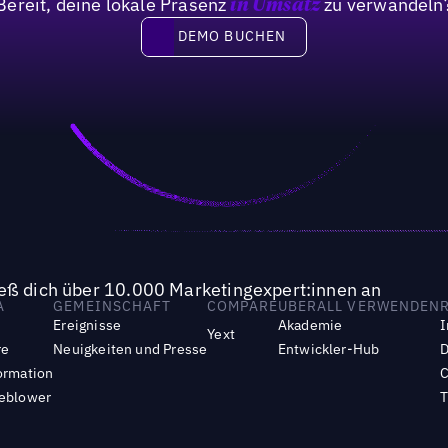
Bereit, deine lokale Präsenz
zu verwandeln
in Umsatz
DEMO BUCHEN
DEMO BUCHEN
ieß dich über 10.000 Marketingexpert:innen an
A
GEMEINSCHAFT
COMPARE
UBERALL VERWENDEN
Ereignisse
Akademie
I
Yext
re
Neuigkeiten und Presse
Entwickler-Hub
D
ormation
C
leblower
T