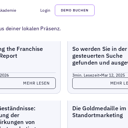
Akademie
Login
DEMO BUCHEN
us deiner lokalen Präsenz.
e
Berichte
ng the Franchise
So werden Sie in der
Report
gesteuerten Suche
gefunden und ausge
 2026
3
min. Lesezeit
•
Mar 12, 2025
 Sie mehr
Lesen Sie mehr
MEHR LESEN
MEHR L
e
Berichte
eständnisse:
Die Goldmedaille im
ung der
Standortmarketing
irkungen von