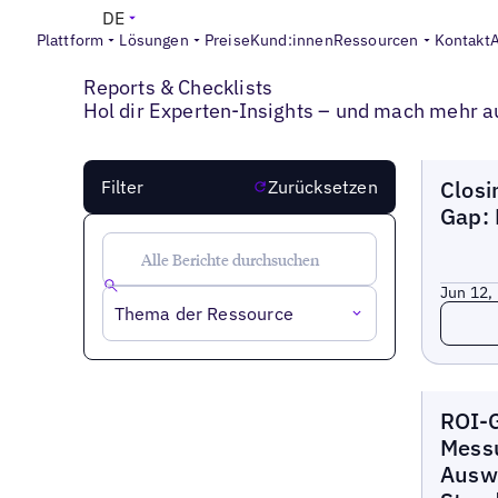
DE
Plattform
Lösungen
Preise
Kund:innen
Ressourcen
Kontakt
UBERALL REPORTS
Alle Berichte ansehen
Reports & Checklists
Hol dir Experten-Insights – und mach mehr a
Bericht
Closi
Filter
Zurücksetzen
Gap: 
Jun 12,
Lesen
Thema der Ressource
Bericht
ROI-G
Mess
Ausw