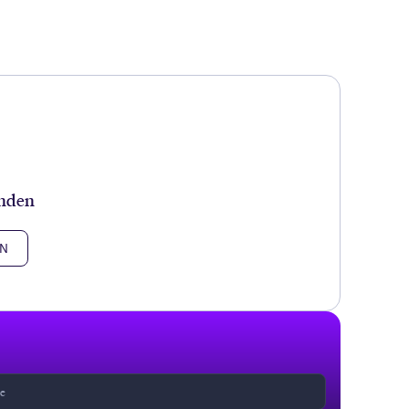
unden
EN