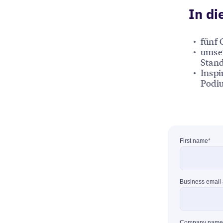
In di
fünf 
umset
Stan
Inspi
Podi