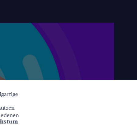
igartige
nutzen
hiedenen
chstum