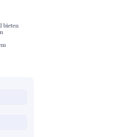
l bieten
en
dem