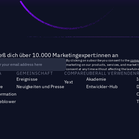
ieß dich über 10.000 Marketingexpert:innen an
By clicking on subscribe you consent to the
compa
marketing on our products, services, and market 
consent at any time without affecting the lawfulne
A
GEMEINSCHAFT
COMPARE
UBERALL VERWENDEN
Ereignisse
Akademie
I
Yext
re
Neuigkeiten und Presse
Entwickler-Hub
D
ormation
C
leblower
T