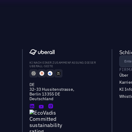
Schl
KI NACH EINER ZUSAMMENFASSUNG DIESER
UBERALL-SEITE
FIRM
Über
Karrie
DE
32-33 Hussitenstrasse,
KI Inf
Berlin 13355 DE
Whist
Deutschland