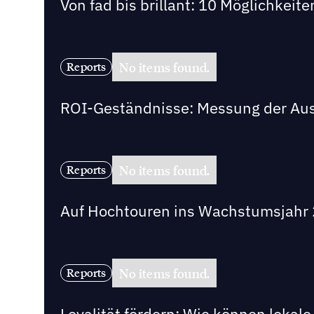
Von fad bis brillant: 10 Möglichkeit
No items found.
Reports
ROI-Geständnisse: Messung der Au
No items found.
Reports
Auf Hochtouren ins Wachstumsjahr 2
No items found.
Reports
Loyalität fördern: Wie können loka