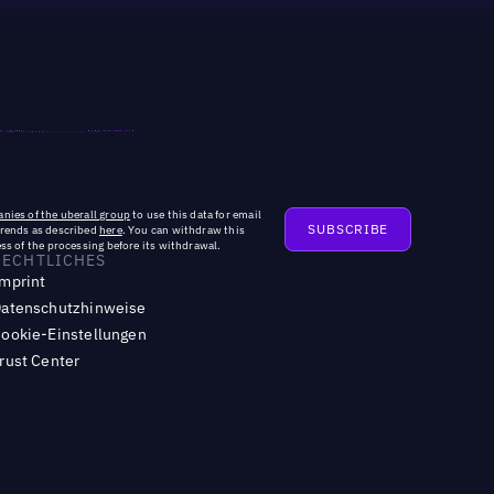
nies of the uberall group
to use this data for email
trends as described
here
. You can withdraw this
ss of the processing before its withdrawal.
RECHTLICHES
mprint
atenschutzhinweise
ookie-Einstellungen
rust Center