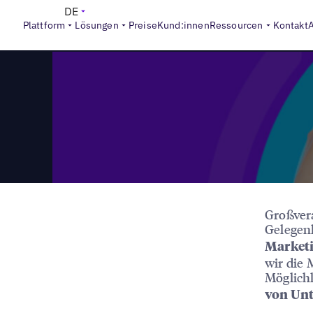
>
Reports
Die Goldmedaille im Standortmarketing
DE
Plattform
Lösungen
Preise
Kund:innen
Ressourcen
Kontakt
Großvera
Gelegen
Market
wir die 
Möglich
von Unt