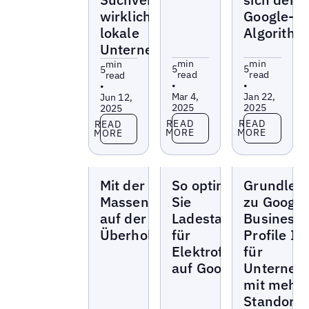
wirklich für
Google-
lokale
Algorithm
Unternehmen?
min
min
min
5
5
5
read
read
read
•
•
•
Mar 4,
Jan 22,
Jun 12,
2025
2025
2025
Read more
Read more
Read more
READ
READ
READ
MORE
MORE
MORE
Blogs
Blogs
Blogs
Mit der Google-
So optimieren
Grundleg
Massenüberprüfung
Sie
zu Google
auf der
Ladestationen
Business
Überholspur
für
Profile In
Elektrofahrzeuge
für
auf Google Maps
Unterneh
mit mehr
Standorte