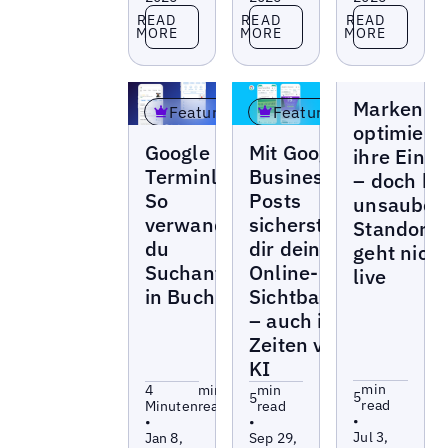
Read more
Read more
Read more
READ
READ
READ
MORE
MORE
MORE
Blogs
Marken
Featured
Featured
optimiere
Blogs
Blogs
Google
Mit Google
ihre Eintr
Terminlinks:
Business
– doch be
So
Posts
unsauber
verwandelst
sicherst du
Standortd
du
dir deine
geht nicht
Suchanfragen
Online-
live
in Buchungen
Sichtbarkeit
– auch in
Zeiten von
KI
min
4
min
min
5
5
read
Minuten
read
read
•
•
•
Jul 3,
Jan 8,
Sep 29,