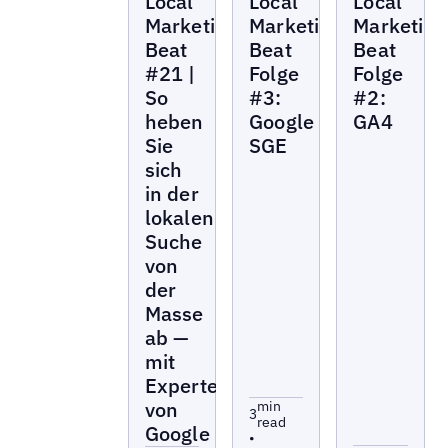
Local
Local
Local
Marketing
Marketing
Marketing
Beat
Beat
Beat
Marketing
Marketing
Marketing
Beat
Beat
Beat
#21 |
Folge
Folge
So
#3:
#2:
heben
Google
GA4
Sie
SGE
sich
in der
lokalen
Suche
von
der
Masse
ab —
mit
Experten
von
min
3
read
Google
•