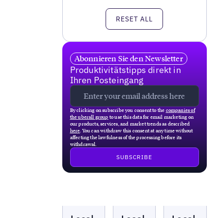
RESET ALL
Abonnieren Sie den Newsletter
Produktivitätstipps direkt in
Ihren Posteingang
By clicking on subscribe you consent to the
companies of
the uberall group
to use this data for email marketing on
our products, services, and market trends as described
here
. You can withdraw this consent at any time without
affecting the lawfulness of the processing before its
withdrawal.
Local
Local
Local