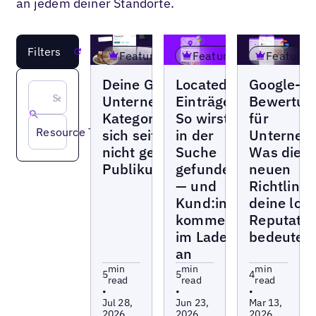
an jedem deiner Standorte.
Filters
Reset
Featured
Featured
Featured
Blogs
Blogs
Blogs
Deine Google-
Located-in
Google-
Unternehmensprofil-
Einträge:
Bewertun
Kategorien haben
So wirst du
für
Resource Type
sich seit dem Setup
in der
Unterneh
nicht geändert – ihr
Suche
Was die
Publikum schon
gefunden
neuen
— und
Richtlinie
Kund:innen
deine lok
kommen
Reputatio
im Laden
bedeuten
an
min
min
min
5
5
4
read
read
read
•
•
•
Jul 28,
Jun 23,
Mar 13,
2026
2026
2026