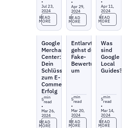
•
•
•
Jul 23,
Apr 11,
Apr 29,
2024
2024
2024
Read more
Read more
Read more
READ
READ
READ
MORE
MORE
MORE
Blogs
Blogs
Blogs
Google
Entlarvt: So
Was
Merchant
gehst du mit
sind
Center:
Fake-
Google
Dein
Bewertungen
Local
Schlüssel
um
Guides?
zum E-
Commerce-
Erfolg
min
min
min
5
5
5
read
read
read
•
•
•
Mar 20,
Mar 14,
Mar 26,
2024
2024
2024
Read more
Read more
Read more
READ
READ
READ
MORE
MORE
MORE