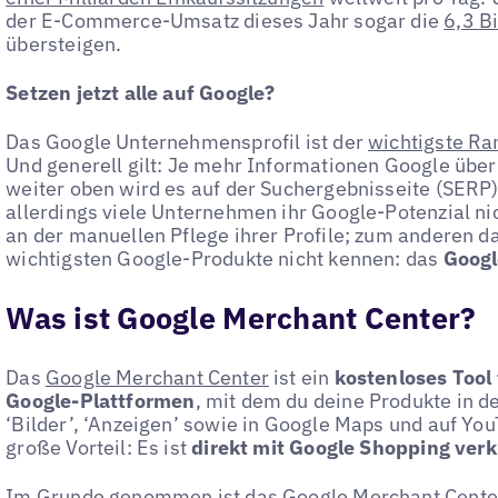
der E-Commerce-Umsatz dieses Jahr sogar die
6,3 B
übersteigen.
Setzen jetzt alle auf Google?
Das Google Unternehmensprofil ist der
wichtigste Ra
Und generell gilt: Je mehr Informationen Google übe
weiter oben wird es auf der Suchergebnisseite (SERP) 
allerdings viele Unternehmen ihr Google-Potenzial nic
an der manuellen Pflege ihrer Profile; zum anderen da
wichtigsten Google-Produkte nicht kennen: das
Googl
Was ist Google Merchant Center?
Das
Google Merchant Center
ist ein
kostenloses Tool
Google-Plattformen
, mit dem du deine Produkte in d
‘Bilder’, ‘Anzeigen’ sowie in Google Maps und auf Yo
große Vorteil: Es ist
direkt mit Google Shopping ver
Im Grunde genommen ist das Google Merchant Cente