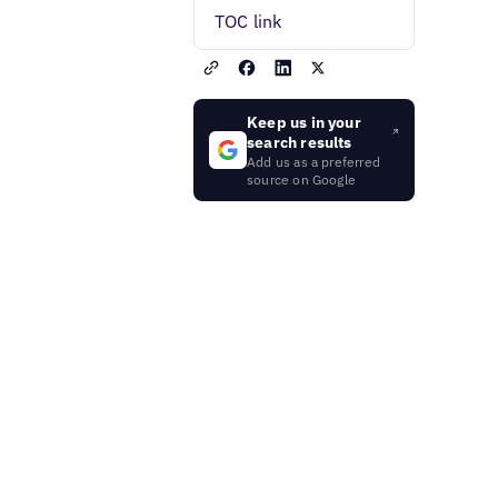
TOC link
Keep us in your
search results
Add us as a preferred
source on Google