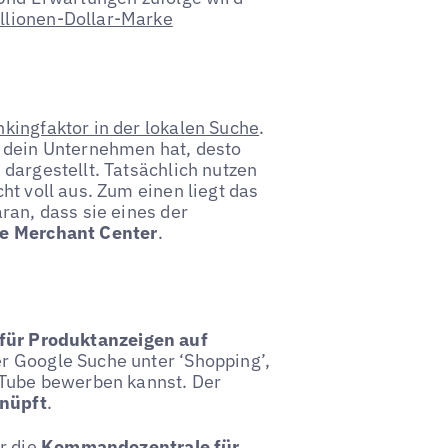
illionen-Dollar-Marke
nkingfaktor in der lokalen Suche
.
r dein Unternehmen hat, desto
dargestellt. Tatsächlich nutzen
ht voll aus. Zum einen liegt das
ran, dass sie eines der
e Merchant Center
.
 für Produktanzeigen auf
er Google Suche unter ‘Shopping’,
uTube bewerben kannst. Der
knüpft
.
r die
Kommandozentrale für