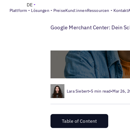
DE
Plattform
Lösungen
Preise
Kund:innen
Ressourcen
Kontakt
>
>
Blogs
Lokales Listings-Management
Go
Google Merchant Center: Dein S
Lara Siebert
•
5 min read
•
Mar 26, 
Table of Content