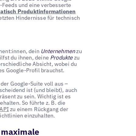
t-Feeds und eine verbesserte
atisch Produktinformationen
etzten Hindernisse für technisch
ment:innen, dein
Unternehmen
zu
lfst du ihnen, deine
Produkte
zu
erschiedliche Absicht, wobei du
es Google-Profil brauchst.
der Google-Suite voll aus –
scheidend ist (und bleibt), auch
räsent zu sein. Wichtig ist es
alten. So führte z. B. die
 API
zu einem Rückgang der
chtlinien einzuhalten.
r maximale