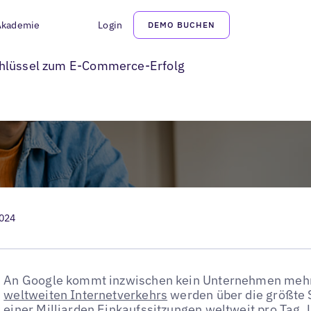
Akademie
Login
DEMO BUCHEN
ogle Merchant Center
chlüssel zum E-Commerce-Erfolg
2024
An Google kommt inzwischen kein Unternehmen mehr
weltweiten Internetverkehrs
werden über die größte 
einer Milliarden Einkaufssitzungen
weltweit pro Tag. 