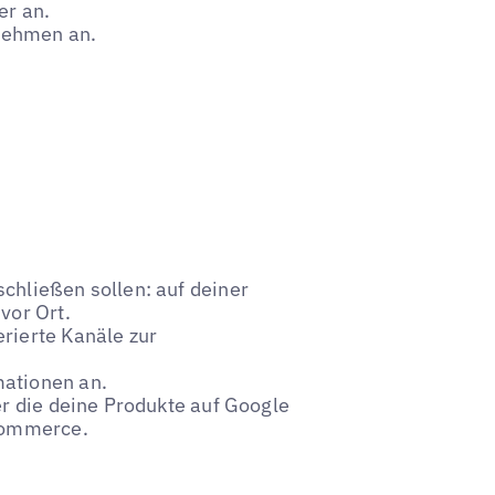
er an.
nehmen an.
chließen sollen: auf deiner
vor Ort.
rierte Kanäle zur
mationen an.
er die deine Produkte auf Google
oCommerce.