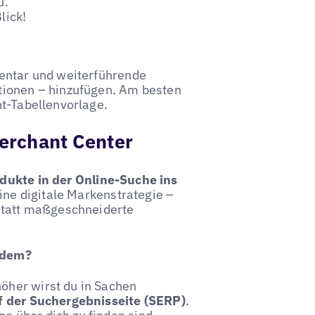
u.
lick!
ventar und weiterführende
tionen – hinzufügen. Am besten
nt-Tabellenvorlage.
Merchant Center
odukte in der Online-Suche ins
deine digitale Markenstrategie –
 statt maßgeschneiderte
zdem?
öher wirst du in Sachen
f der Suchergebnisseite (SERP)
.