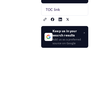
TOC link
Keep us in your
search results
Add us as a preferred
source on Google