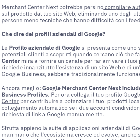
Merchant Center Next potrebbe persino
compilare aut
sul prodotto
dal tuo sito Web, eliminando uno degli ult
persone meno tecniche che hanno difficoltà con i feed 
Che dire dei profili aziendali di Google?
Le
Profilo aziendale di Google
si presenta come uno s
potenziali clienti a scoprirti quando cercano ciò che f
Center
mira a fornire un canale per far arrivare i tuoi 
richiede innanzitutto l'esistenza di un sito Web e di un'a
Google Business, sebbene tradizionalmente funzionas
Ancora meglio:
Google Merchant Center Next include
Business Profiles
. Per ora
collega il tuo profilo Goo
Center
per contribuire a potenziare i tuoi prodotti loca
collegamento automatico se i due account condividono
richiesta di link a Google manualmente.
Sfrutta appieno la suite di applicazioni aziendali di G
man mano che l'ecosistema cresce ed evolve, anche 