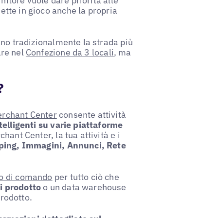
rnitore vuole dare priorità alle
mette in gioco anche la propria
no tradizionalmente la strada più
are nel
Confezione da 3 locali
, ma
?
rchant Center
consente attività
telligenti su varie piattaforme
hant Center, la tua attività e i
pping, Immagini, Annunci, Rete
o di comando
per tutto ciò che
i prodotto
o un
data warehouse
prodotto.