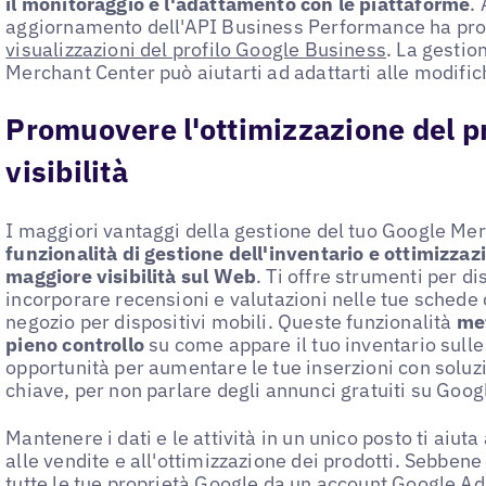
il monitoraggio e l'adattamento con le piattaforme
.
aggiornamento dell'API Business Performance ha pr
visualizzazioni del profilo Google Business
. La gestio
Merchant Center può aiutarti ad adattarti alle modific
Promuovere l'ottimizzazione del pr
visibilità
I maggiori vantaggi della gestione del tuo Google Me
funzionalità di gestione dell'inventario e ottimizzaz
maggiore visibilità sul Web
. Ti offre strumenti per d
incorporare recensioni e valutazioni nelle tue schede d
negozio per dispositivi mobili. Queste funzionalità
met
pieno controllo
su come appare il tuo inventario sulle
opportunità per aumentare le tue inserzioni con soluz
chiave, per non parlare degli annunci gratuiti su Goo
Mantenere i dati e le attività in un unico posto ti aiut
alle vendite e all'ottimizzazione dei prodotti. Sebbene
tutte le tue proprietà Google da un account Google Ad