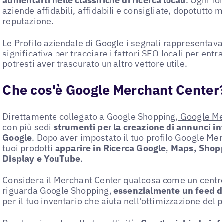
aumentarti nelle classifiche di ricerca locali
. Ogni fo
aziende affidabili, affidabili e consigliate, dopotutto 
reputazione.
Le
Profilo aziendale di Google
i segnali rappresentava
significativa per tracciare i fattori SEO locali per entr
potresti aver trascurato un altro vettore utile.
Che cos'è Google Merchant Center
Direttamente collegato a Google Shopping,
Google Me
con più sedi
strumenti per la creazione di annunci in
Google
. Dopo aver impostato il tuo profilo Google Merc
tuoi prodotti
apparire in Ricerca Google, Maps, Sho
Display e YouTube
.
Considera il Merchant Center qualcosa come un
centr
riguarda Google Shopping,
essenzialmente un feed d
per il tuo inventario
che aiuta nell'ottimizzazione del 