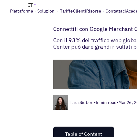
IT
Piattaforma
Soluzioni
Tariffe
Clienti
Risorse
Contattaci
Acad
>
Blogs
Ottimizzazione delle schede local
Connettiti con Google Merchant 
Con il 93% del traffico web globa
Center può dare grandi risultati
Lara Siebert
•
5 min read
•
Mar 26, 
Table of Content