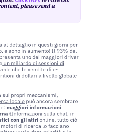
glish.
Click here
to read the
 content, please send a
al dettaglio in questi giorni per
ndo, e sono in aumento! Il 93% del
presenta uno dei maggiori driver
de
un miliardo di sessioni di
vede che le vendite di e-
ilioni di dollari a livello globale
 sui propri meccanismi,
erca locale
può ancora sembrare
te:
maggiori informazioni
rna t
Informazioni sulla chat, in
ici con gli altri
online, tutto ciò
motori di ricerca lo facciano