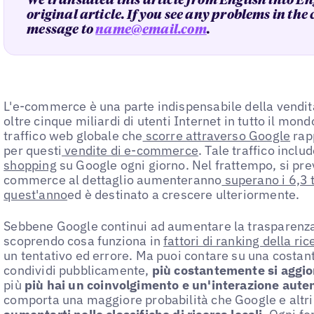
We translated this article from English into En
original article. If you see any problems in the
message to
name@email.com
.
L'e-commerce è una parte indispensabile della vendita 
oltre cinque miliardi di utenti Internet in tutto il mo
traffico web globale che
scorre attraverso Google
rap
per questi
vendite di e-commerce
. Tale traffico inclu
shopping
su Google ogni giorno. Nel frattempo, si pre
commerce al dettaglio aumenteranno
superano i 6,3 tr
quest'anno
ed è destinato a crescere ulteriormente.
Sebbene Google continui ad aumentare la trasparenza
scoprendo cosa funziona in
fattori di ranking della ric
un tentativo ed errore. Ma puoi contare su una costan
condividi pubblicamente,
più costantemente si aggio
più
più hai un coinvolgimento e un'interazione autent
comporta una maggiore probabilità che Google e altri 