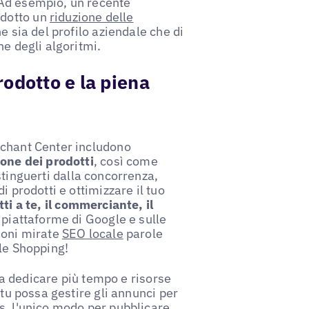
 Ad esempio, un recente
odotto un
riduzione delle
ne sia del profilo aziendale che di
he degli algoritmi.
odotto e la piena
rchant Center includono
ione dei prodotti
, così come
istinguerti dalla concorrenza,
i prodotti e ottimizzare il tuo
ti a te, il commerciante, il
 piattaforme di Google e sulle
ioni mirate
SEO locale
parole
gle Shopping!
a a dedicare più tempo e risorse
 tu possa gestire gli annunci per
s, l'unico modo per pubblicare