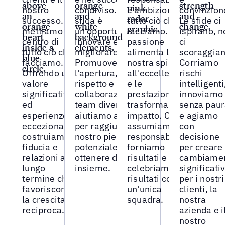
nostro
condiviso. Ogni
e ambizione in
convinzion
successo. Li
sfida è
tutto ciò che
Le sfide ci
mettiamo al
un'opportunità per
facciamo. La
ispirano, 
centro di
innovare e
passione
ci
tutto ciò che
migliorare.
alimenta la
scoraggian
facciamo.
Promuovendo
nostra spinta
Corriamo
Offrendo un
l'apertura, il
all'eccellenza
rischi
valore
rispetto e la
e le
intelligenti
significativo
collaborazione tra
prestazioni la
innoviamo
ed
team diversi, ci
trasformano in
senza pau
esperienze
aiutiamo a vicenda
impatto. Ci
e agiamo
eccezionali,
per raggiungere il
assumiamo la
con
costruiamo
nostro pieno
responsabilità,
decisione
fiducia e
potenziale e
forniamo
per creare
relazioni a
ottenere di più
risultati e
cambiamen
lungo
insieme.
celebriamo i
significativ
termine che
risultati come
per i nostri
favoriscono
un'unica
clienti, la
la crescita
squadra.
nostra
reciproca.
azienda e i
nostro