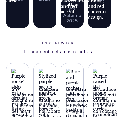
affari
G2
Autunno
2025
I NOSTRI VALORI
I fondamenti della nostra cultura
Sii
Crescere
Dimostra
Sii audace
ossessionato
insieme
passione e
promuovi i
dal cliente
Crediamo nella
prestazioni
cambiame
Il successo
curiosità,
Mettiamo
Guidiamo
dei nostri
nell'apprendimento
energia,
con coragg
clienti è il
e nel successo
responsabilità
e