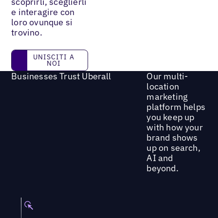
scoprirli, sceglierli
e interagire con
loro ovunque si
trovino.
Unisciti a noi
UNISCITI A
NOI
Businesses Trust Uberall
Our multi-
location
marketing
platform helps
you keep up
with how your
brand shows
up on search,
AI and
beyond.