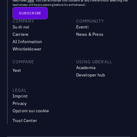
described
here
. You can withdraw this consent at any time without affecting the
lawfulness of the processing before its withdrawal.
COMPANY
COMMUNITY
Su di noi
Eventi
Carriere
News & Press
AI Information
Whistleblower
COMPARE
USING UBERALL
Academia
Yext
Developer hub
LEGAL
Imprint
Privacy
Opzioni sui cookie
Trust Center