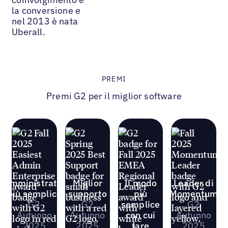
la conversione e
nel 2013 è nata
Uberall.
PREMI
Premi G2 per il miglior software
L'amministratore
Miglior
Il modo
Leader di
più semplice
supporto
più
Momentum
G2
G2
semplice
G2
Autunno
Autunno
con cui
Autunno
2025
2025
fare
2025