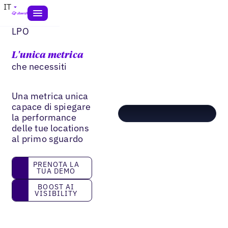
IT
LPO
L'unica metrica
che necessiti
Una metrica unica
capace di spiegare
la performance
delle tue locations
al primo sguardo
Prenota la tua demo
PRENOTA LA
TUA DEMO
Boost AI Visibility
BOOST AI
VISIBILITY