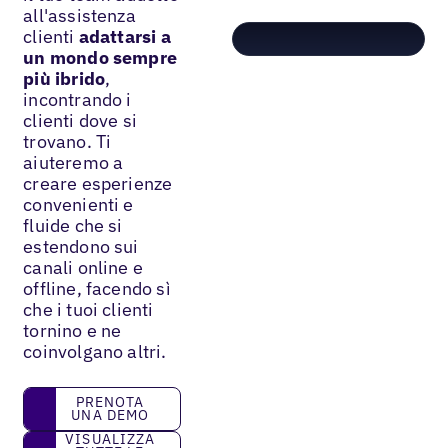
all'assistenza
clienti
adattarsi a
un mondo sempre
più ibrido
,
incontrando i
clienti dove si
trovano. Ti
aiuteremo a
creare esperienze
convenienti e
fluide che si
estendono sui
canali online e
offline, facendo sì
che i tuoi clienti
tornino e ne
coinvolgano altri.
prenota una demo
PRENOTA
UNA DEMO
Visualizza tutte le directory
VISUALIZZA