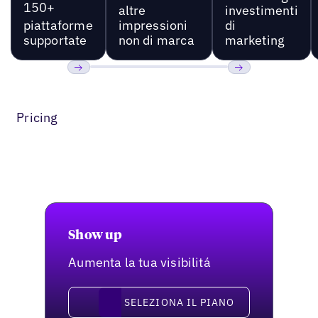
150+
altre
investimenti
piattaforme
impressioni
di
supportate
non di marca
marketing
Precedente
Prossimo
Pricing
Show up
Aumenta la tua visibilitá
Seleziona il piano
SELEZIONA IL PIANO