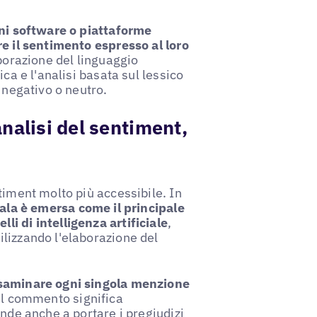
ni software o piattaforme
re il sentimento espresso al loro
aborazione del linguaggio
ca e l'analisi basata sul lessico
 negativo o neutro.
nalisi del sentiment,
timent molto più accessibile. In
cala è emersa come il principale
i di intelligenza artificiale
,
lizzando l'elaborazione del
esaminare ogni singola menzione
 il commento significa
ende anche a portare i pregiudizi