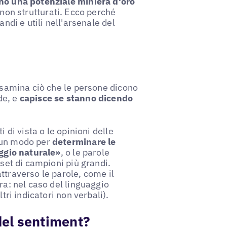
ono una potenziale miniera d'oro
 non strutturati. Ecco perché
andi e utili nell'arsenale del
 esamina ciò che le persone dicono
de, e
capisce se stanno dicendo
 di vista o le opinioni delle
È un modo per
determinare le
aggio naturale»
, o le parole
 set di campioni più grandi.
ttraverso le parole, come il
ra: nel caso del linguaggio
tri indicatori non verbali).
 del sentiment?