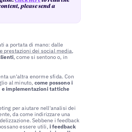
glish.
Click here
to read the
 content, please send a
ti a portata di mano: dalle
e prestazioni dei social media
,
lienti
, come si sentono o, in
nta un'altra enorme sfida. Con
glio al minuto,
come possono i
i e implementazioni tattiche
ing per aiutare nell'analisi dei
tente, da come indirizzare una
delizzazione. Sebbene i feedback
possano essere utili,
i feedback