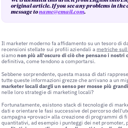
We translated this article from English into En
original article. If you see any problems in the
message to
name@email.com
.
Il marketer moderno fa affidamento su un tesoro di da
recensioni stellate sui profili aziendali a
metriche sull
siamo
non più all'oscuro di ciò che pensano i nostri c
definitiva, come tendono a comportarsi.
Sebbene sorprendente, questa massa di dati rapprese
tutte queste informazioni grezze che arrivano a un mi
marketer locali dargli un senso per mosse più grand
nelle loro strategie di marketing locali?
Fortunatamente, esistono stack di tecnologie di market
dati e orientare le fasi successive del percorso dell'u
campagna «provaci» alla creazione di programmi di fi
quantitativi, ad esempio i punteggi dei net promoter, 