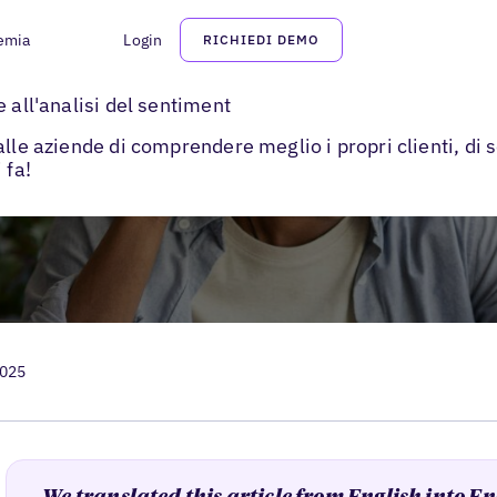
emia
Login
RICHIEDI DEMO
>
nti
What Is Sentiment Analysis?
 all'analisi del sentiment
alle aziende di comprendere meglio i propri clienti, di 
 fa!
2025