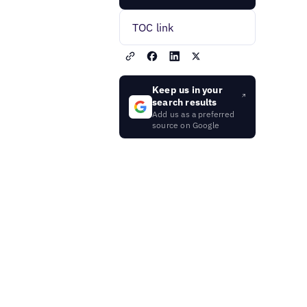
TOC link
Keep us in your
search results
Add us as a preferred
source on Google