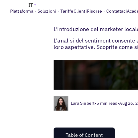
IT
Piattaforma
Soluzioni
Tariffe
Clienti
Risorse
Contattaci
Acad
>
Blogs
Gestione delle recensioni dei clie
L'introduzione del marketer locale
L'analisi del sentiment consente 
loro aspettative. Scoprite come si
Lara Siebert
•
5 min read
•
Aug 26, 
Table of Content