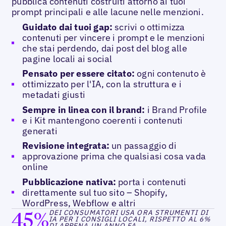
pubblica contenuti costruiti attorno ai tuoi
prompt principali e alle lacune nelle menzioni.
Guidato dai tuoi gap:
scrivi o ottimizza
contenuti per vincere i prompt e le menzioni
che stai perdendo, dai post del blog alle
pagine locali ai social
Pensato per essere citato:
ogni contenuto è
ottimizzato per l'IA, con la struttura e i
metadati giusti
Sempre in linea con il brand:
i Brand Profile
e i Kit mantengono coerenti i contenuti
generati
Revisione integrata:
un passaggio di
approvazione prima che qualsiasi cosa vada
online
Pubblicazione nativa:
porta i contenuti
direttamente sul tuo sito – Shopify,
WordPress, Webflow e altri
45%
DEI CONSUMATORI USA ORA STRUMENTI DI
IA PER I CONSIGLI LOCALI, RISPETTO AL 6%
DI APPENA UN ANNO FA