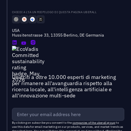
CHIEDI A L'IA UN RIEPILOGO DI QUESTA PAGINA UBERALL
USA
Hussitenstrasse 33, 13355 Berlino, DE Germania
Unisciti a oltre 10.000 esperti di marketing
per rimanere all'avanguardia rispetto alla
ricerca locale, all'intelligenza artificiale e
all'innovazione multi-sede
By clicking on subscribe you consent to the
companies of the uberall group
to
use this data for email marketing on our products, services, and market trends as
described
here
. You can withdraw this consent at any time without affecting the