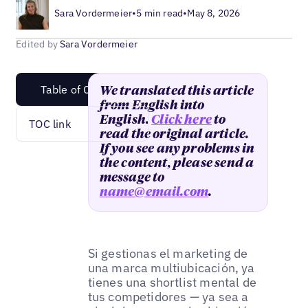
Sara Vordermeier
•
5 min read
•
May 8, 2026
Edited by
Sara Vordermeier
Table of Content
We translated this article
from English into
English.
Click here
to
TOC link
read the original article.
If you see any problems in
the content, please send a
message to
name@email.com
.
Si gestionas el marketing de
una marca multiubicación, ya
tienes una shortlist mental de
tus competidores — ya sea a