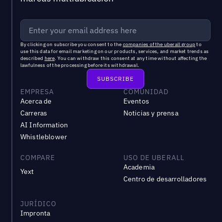
By clicking on subscribe you consent to the
companies of the uberall group
to
use this data for email marketing on our products, services, and market trends as
described
here
. You can withdraw this consent at any time without affecting the
lawfulness of the processing before its withdrawal.
EMPRESA
COMUNIDAD
Acerca de
Eventos
Carreras
Noticias y prensa
AI Information
Whistleblower
COMPARE
USO DE UBERALL
Academia
Yext
Centro de desarrolladores
JURÍDICO
Impronta