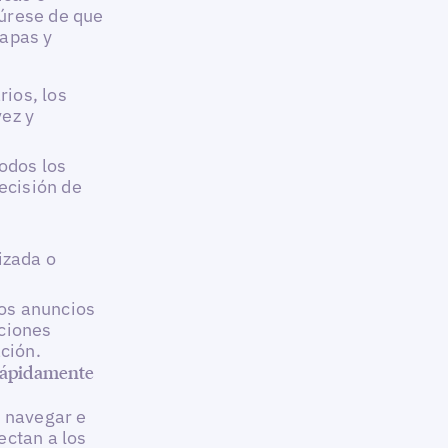
úrese de que
mapas y
rios, los
vez y
odos los
ecisión de
izada o
los anuncios
aciones
ción.
 rápidamente
e navegar e
ectan a los