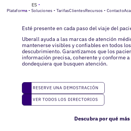
ES
Plataforma
Soluciones
Tarifas
Clientes
Recursos
Contacto
Aca
Servicios medicales
Esté presente en cada paso del viaje del paci
Uberall ayuda a las marcas de atención médi
mantenerse visibles y confiables en todos lo
descubrimiento. Garantizamos que los pacie
información precisa, coherente y conforme a
dondequiera que busquen atención.
reserve una demostración
RESERVE UNA DEMOSTRACIÓN
Ver todos los directorios
VER TODOS LOS DIRECTORIOS
Descubra por qué más 