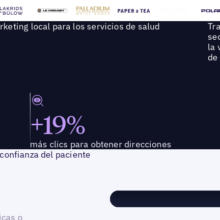
eting local para los servicios de salud
Tr
se
la 
de 
+19%
más clics para obtener direcciones
a confianza del paciente
icas o