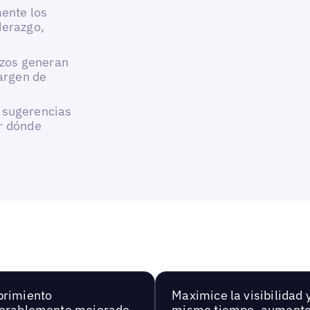
mente los
derazgo,
zos generan
argen de
a sugerencias
er dónde
brimiento
Maximice la visibilidad y
erablemente mejorado
mismo tiempo, aumente