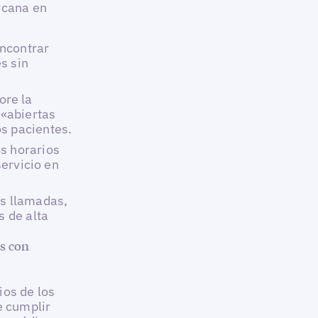
rcana en
encontrar
s sin
ore la
 «abiertas
s pacientes.
os horarios
servicio en
as llamadas,
s de alta
es con
ios de los
e cumplir