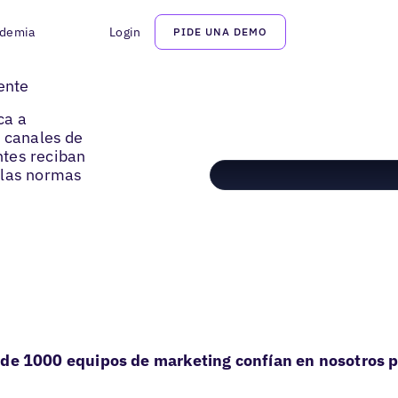
demia
Login
PIDE UNA DEMO
ente
ca a
s canales de
ntes reciban
 las normas
de 1000 equipos de marketing confían en nosotros p