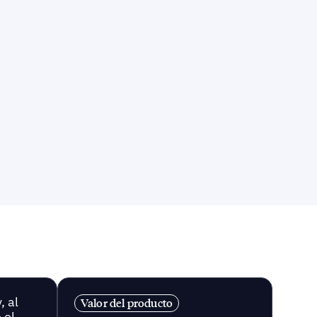
, al
Valor del producto
 el