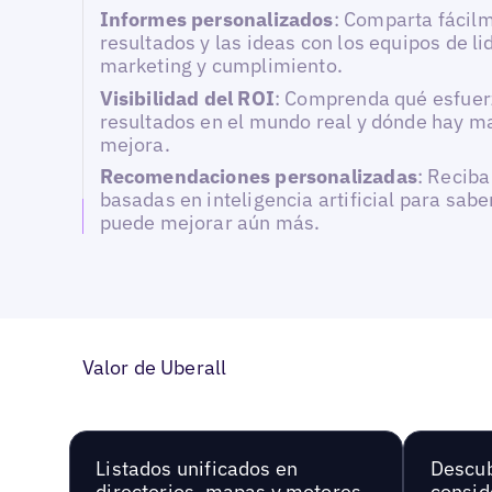
Informes personalizados
: Comparta fácil
resultados y las ideas con los equipos de li
marketing y cumplimiento.
Visibilidad del ROI
: Comprenda qué esfuer
resultados en el mundo real y dónde hay m
mejora.
Recomendaciones personalizadas
: Recib
basadas en inteligencia artificial para sab
puede mejorar aún más.
Valor de Uberall
Listados unificados en
Descu
directorios, mapas y motores
consid