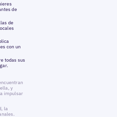
uieres
antes de
llas de
locales
blica
les con un
re todas sus
gar.
encuentran
ella, y
ra impulsar
d, la
anales.