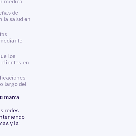
ón médica.
señas de
n la salud en
tas
 mediante
que los
 clientes en
ificaciones
o largo del
su marca
as redes
anteniendo
mas y la