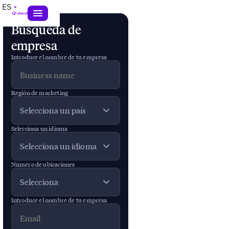
Auditoría
ES
de
ubicaciones
Búsqueda de
empresa
Auditoría
Introduce el nombre de tu empresa
de
Región de marketing
marketing
Selecciona un país
local
Selecciona un idioma
Selecciona un idioma
Introduce
el nombre
Número de ubicaciones
de empresa
Selecciona
que usas en
tus perfiles
Introduce el nombre de tu empresa
de Google
Business,
el país y el