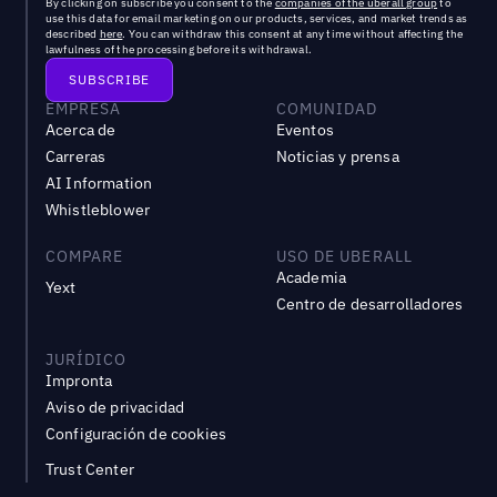
By clicking on subscribe you consent to the
companies of the uberall group
to
use this data for email marketing on our products, services, and market trends as
described
here
. You can withdraw this consent at any time without affecting the
lawfulness of the processing before its withdrawal.
EMPRESA
COMUNIDAD
Acerca de
Eventos
Carreras
Noticias y prensa
AI Information
Whistleblower
COMPARE
USO DE UBERALL
Academia
Yext
Centro de desarrolladores
JURÍDICO
Impronta
Aviso de privacidad
Configuración de cookies
Trust Center