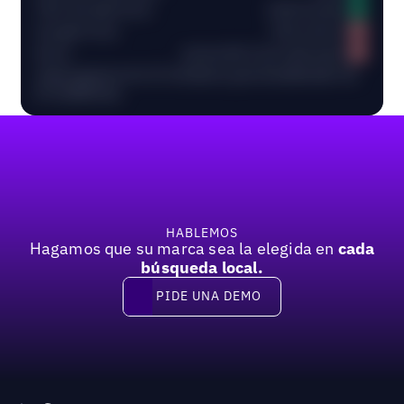
URL del sitio local
10/10 locales
Google Posts
0/10 activos
Fotos
promedio 0 por ubicación
Aquí aparecerá el resumen personalizado de
tu auditoría.
Pie de página
HABLEMOS
Hagamos que su marca sea la elegida en
cada
búsqueda local.
PIDE UNA DEMO
Pide una demo