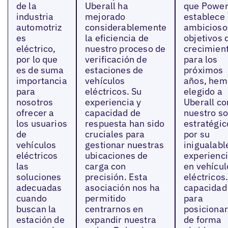
de la
Uberall ha
que Power
industria
mejorado
establece
automotriz
considerablemente
ambicioso
es
la eficiencia de
objetivos 
eléctrico,
nuestro proceso de
crecimien
por lo que
verificación de
para los
es de suma
estaciones de
próximos
importancia
vehículos
años, hem
para
eléctricos. Su
elegido a
nosotros
experiencia y
Uberall c
ofrecer a
capacidad de
nuestro so
los usuarios
respuesta han sido
estratégic
de
cruciales para
por su
vehículos
gestionar nuestras
inigualabl
eléctricos
ubicaciones de
experienc
las
carga con
en vehícul
soluciones
precisión. Esta
eléctricos
adecuadas
asociación nos ha
capacidad
cuando
permitido
para
buscan la
centrarnos en
posiciona
estación de
expandir nuestra
de forma