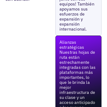
equipos! También
apoyamos sus
esfuerzos de
expansión y
expansión
internacional.
Alianzas
estratégicas
Nuestras hojas de
ruta están
estrechamente
integradas con las
plataformas más
importantes, lo
que le brinda la
mejor
infraestructura de
su clase y un
acceso anticipado