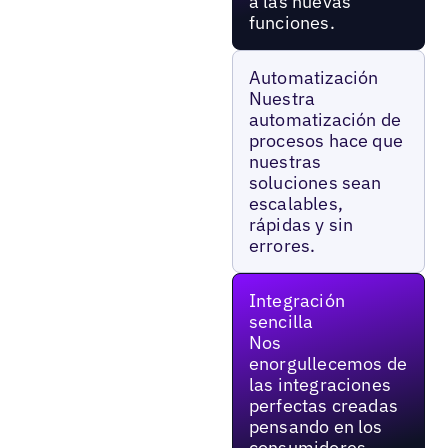
a las nuevas
funciones.
Automatización
Nuestra
automatización de
procesos hace que
nuestras
soluciones sean
escalables,
rápidas y sin
errores.
Integración
sencilla
Nos
enorgullecemos de
las integraciones
perfectas creadas
pensando en los
consumidores