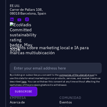
EE.UU.
Carrer de Pallars 108,
08018 Barcelona, Spain
Insights sobre marketing local e IA para
marcas multiubicación
By clicking on subscribe you consent to the
companies of the uberall group
to
use this data for email marketing on our products, services, and market trends as
described
here
. You can withdraw this consent at any time without affecting the
lawfulness of the processing before its withdrawal.
EMPRESA
COMUNIDAD
Acerca de
Eventos