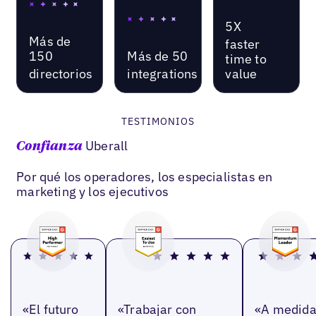
5X
Más de
faster
150
Más de 50
time to
directorios
integrations
value
TESTIMONIOS
Uberall
Confianza
Por qué los operadores, los especialistas en
marketing y los ejecutivos
«El futuro
«Trabajar con
«A medid