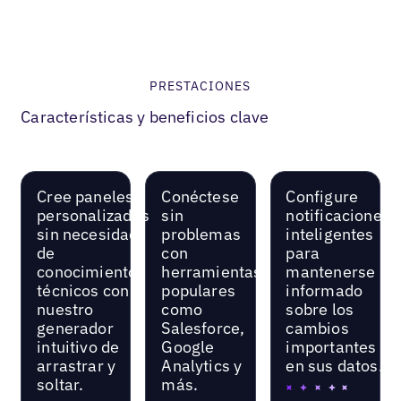
mí»
PRESTACIONES
Características y beneficios clave
Cree paneles
Conéctese
Configure
personalizados
sin
notificaciones
sin necesidad
problemas
inteligentes
de
con
para
conocimientos
herramientas
mantenerse
técnicos con
populares
informado
nuestro
como
sobre los
generador
Salesforce,
cambios
intuitivo de
Google
importantes
arrastrar y
Analytics y
en sus datos.
soltar.
más.