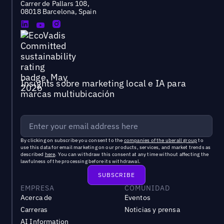
Carrer de Pallars 108,
08018 Barcelona, Spain
Insights sobre marketing local e IA para
marcas multiubicación
By clicking on subscribe you consent to the
companies of the uberall group
to
use this data for email marketing on our products, services, and market trends as
described
here
. You can withdraw this consent at any time without affecting the
lawfulness of the processing before its withdrawal.
EMPRESA
COMUNIDAD
Acerca de
Eventos
Carreras
Noticias y prensa
AI Information