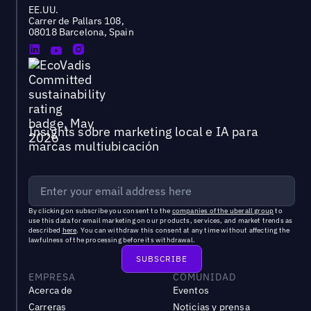
EE.UU.
Carrer de Pallars 108,
08018 Barcelona, Spain
Insights sobre marketing local e IA para
marcas multiubicación
By clicking on subscribe you consent to the
companies of the uberall group
to
use this data for email marketing on our products, services, and market trends as
described
here
. You can withdraw this consent at any time without affecting the
lawfulness of the processing before its withdrawal.
EMPRESA
COMUNIDAD
Acerca de
Eventos
Carreras
Noticias y prensa