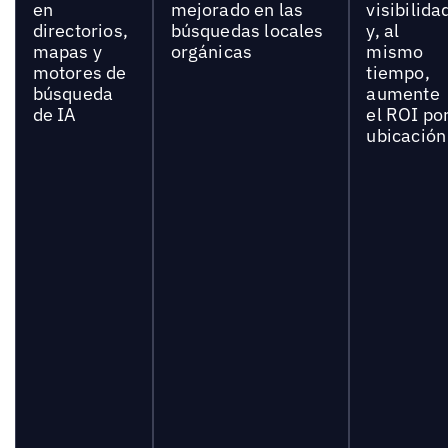
en
mejorado en las
visibilida
directorios,
búsquedas locales
y, al
mapas y
orgánicas
mismo
motores de
tiempo,
búsqueda
aumente
de IA
el ROI po
ubicación