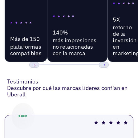
5X
retorno
140%
de la
Más de 150
más impresiones
inversión
plataformas
no relacionadas
en
compatibles
con la marca
marketin
Anterior
Próxima
Testimonios
Descubre por qué las marcas líderes confían en
Uberall