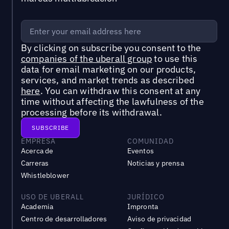
By clicking on subscribe you consent to the
companies of the uberall group
to use this
data for email marketing on our products,
services, and market trends as described
here
. You can withdraw this consent at any
time without affecting the lawfulness of the
processing before its withdrawal.
EMPRESA
COMUNIDAD
Acerca de
Eventos
Carreras
Noticias y prensa
Whistleblower
USO DE UBERALL
JURÍDICO
Academia
Impronta
Centro de desarrolladores
Aviso de privacidad