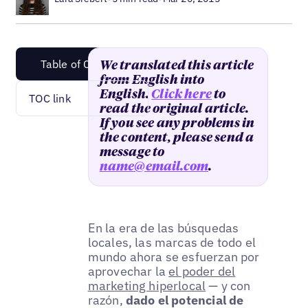
Table of Content
We translated this article
from English into
English.
Click here
to
TOC link
read the original article.
If you see any problems in
the content, please send a
message to
name@email.com
.
En la era de las búsquedas
locales, las marcas de todo el
mundo ahora se esfuerzan por
aprovechar la
el poder del
marketing hiperlocal
— y con
razón,
dado el potencial de