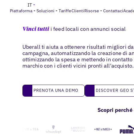
IT
Piattaforma
Soluzioni
Tariffe
Clienti
Risorse
Contattaci
Acad
Pubblicitá sui social
i feed locali con annunci social
Vinci tutti
Uberall ti aiuta a ottenere risultati migliori d
campagna, automatizzando la creazione di a
ottimizzando la spesa e mettendo in contatto 
marchio con i clienti vicini pronti all'acquisto.
Prenota una demo
Discover GEO Studi
PRENOTA UNA DEMO
DISCOVER GEO S
Scopri perché 