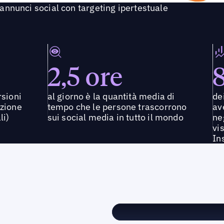
 annunci social con targeting ipertestuale
2,5 ore
rsioni
al giorno è la quantità media di
de
izione
tempo che le persone trascorrono
av
li)
sui social media in tutto il mondo
ne
vi
In