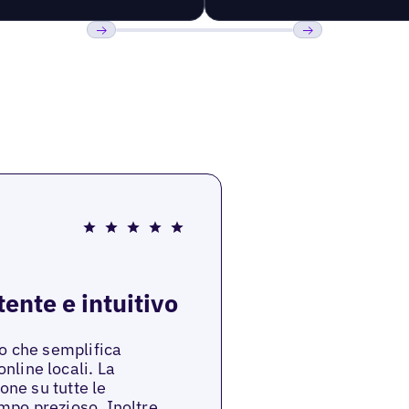
Precedente
Prossimo
ente e intuitivo
vo che semplifica
nline locali. La
one su tutte le
mpo prezioso. Inoltre,