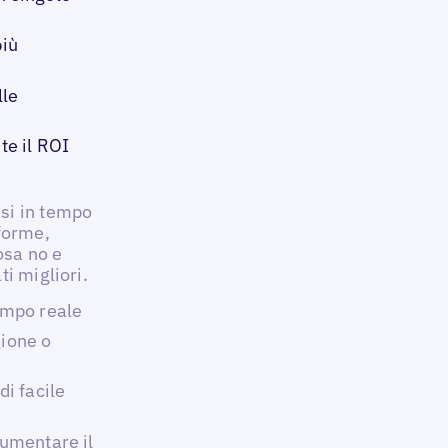
più
lle
e il ROI
si in tempo
forme,
osa no e
i migliori.
tempo reale
gione o
di facile
aumentare il