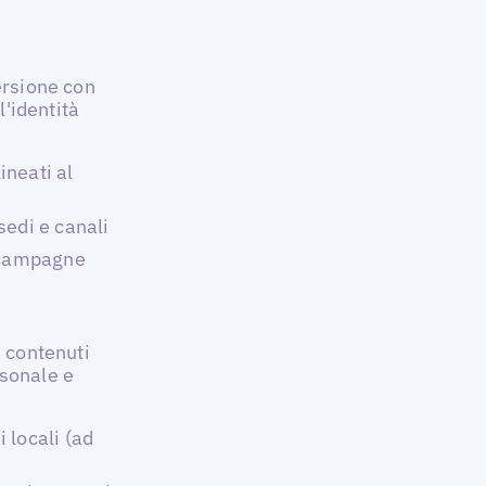
ersione con
l'identità
ineati al
sedi e canali
e campagne
i contenuti
rsonale e
 locali (ad