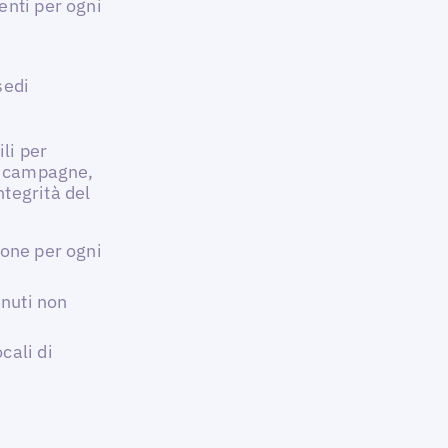
enti per ogni
sedi
ili per
re campagne,
tegrità del
ione per ogni
nuti non
cali di