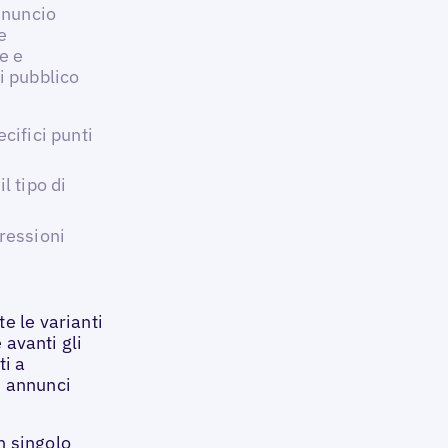
nnuncio
e
e e
i pubblico
cifici punti
l tipo di
pressioni
e le varianti
 avanti gli
ti a
i annunci
n singolo