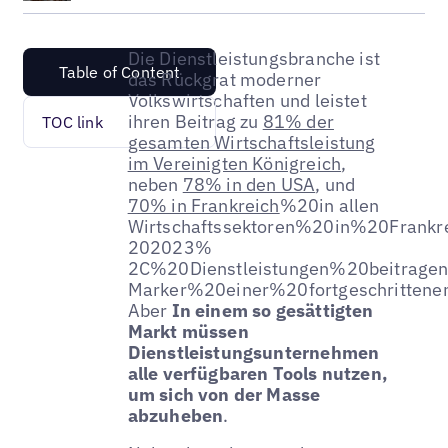
Die Dienstleistungsbranche ist
Table of Content
das Rückgrat moderner
Volkswirtschaften und leistet
ihren Beitrag zu
81% der
TOC link
gesamten Wirtschaftsleistung
im Vereinigten Königreich
,
neben
78% in den USA
, und
70% in Frankreich
%20in allen
Wirtschaftssektoren%20in%20Frank
202023%
2C%20Dienstleistungen%20beitrage
Marker%20einer%20fortgeschrittenen
Aber
In einem so gesättigten
Markt müssen
Dienstleistungsunternehmen
alle verfügbaren Tools nutzen,
um sich von der Masse
abzuheben
.