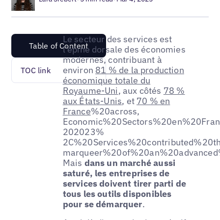
Le secteur des services est
Table of Content
l'épine dorsale des économies
modernes, contribuant à
environ
81 % de la production
TOC link
économique totale du
Royaume-Uni
, aux côtés
78 %
aux États-Unis
, et
70 % en
France
%20across,
Economic%20Sectors%20en%20Fran
202023%
2C%20Services%20contributed%20th
marqueer%20of%20an%20advanced%
Mais
dans un marché aussi
saturé, les entreprises de
services doivent tirer parti de
tous les outils disponibles
pour se démarquer
.