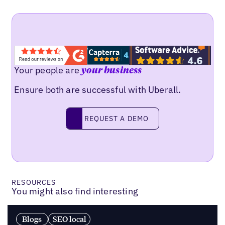
Your people are
your business
Ensure both are successful with Uberall.
Request a demo
REQUEST A DEMO
RESOURCES
You might also find interesting
Blogs
SEO local