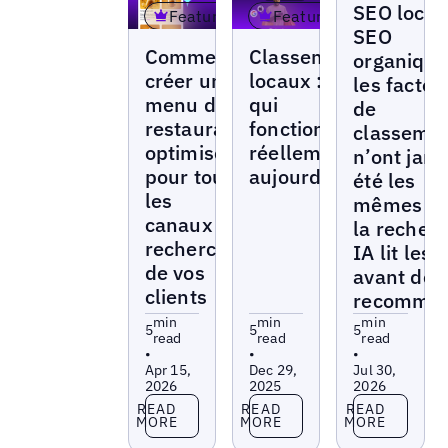
SEO local
Featured
Featured
SEO
Blogs
Blogs
Comment
Classements
organique
créer un
locaux : ce
les facteu
menu de
qui
de
restaurant
fonctionne
classeme
optimisé
réellement
n’ont jam
pour tous
aujourd’hui
été les
les
mêmes – 
canaux de
la recher
recherche
IA lit les
de vos
avant de 
clients
recomma
min
min
min
5
5
5
read
read
read
•
•
•
Apr 15,
Dec 29,
Jul 30,
2026
2025
2026
Read more
Read more
Read more
READ
READ
READ
MORE
MORE
MORE