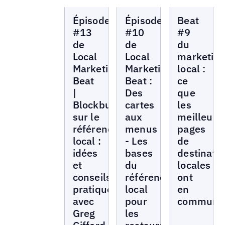
Local
Local
Local
Épisode
Épisode
Beat
Marketing
Marketing
Marketing
Beat
Beat
Beat
#13
#10
#9
de
de
du
Local
Local
marketin
Marketing
Marketing
local :
Beat
Beat :
ce
|
Des
que
Blockbuster
cartes
les
sur le
aux
meilleure
référencement
menus
pages
local :
- Les
de
idées
bases
destinati
et
du
locales
conseils
référencement
ont
pratiques
local
en
avec
pour
commun
Greg
les