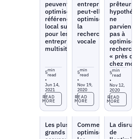
peuvent
entreprise
prêteurs
optimiser le
peut-elle
hypothéca
référencement
optimiser
ne
local sur page
la
parvienne
pour les
recherche
pas à
entreprises
vocale
optimiser 
multisites
recherch
« près de
chez moi 
min
min
min
5
5
5
read
read
read
•
•
•
Jun 14,
Nov 19,
Nov 12,
2021
2020
2020
Read more
Read more
Read more
READ
READ
READ
MORE
MORE
MORE
Blogs
Blogs
Blogs
Les plus
Comment
La disrupt
grands
optimiser
de