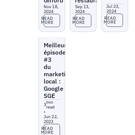
Gifford
restaurants
Jul 23,
Nov 18,
Sep 13,
2024
2024
2024
Read more
Read more
Read more
READ
READ
READ
MORE
MORE
MORE
Local
Meilleur
Marketing
Beat
épisode
#3
du
marketing
local :
Google
SGE
min
3
read
•
Jun 22,
2023
Read more
READ
MORE