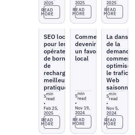
2025
2025
2025
Read more
Read more
Read more
READ
READ
READ
MORE
MORE
MORE
Blogs
Blogs
Blogs
SEO local
Comment
La danse
pour les
devenir
de la
opérateurs
un favori
demande 
de bornes
local
comment
de
optimiser
recharge :
le trafic
meilleures
Web
pratiques
saisonnie
min
min
min
5
5
5
read
read
read
•
•
•
Nov 19,
Feb 25,
Nov 5,
2024
2025
2024
Read more
Read more
Read more
READ
READ
READ
MORE
MORE
MORE