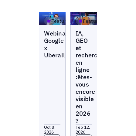
Featured
Featured
Webinars
Webinars
Webinar
IA,
Google
GEO
x
et
Uberall
recherche
en
ligne
:êtes-
vous
encore
visible
en
2026
?
Oct 8,
Feb 12,
2026
2026