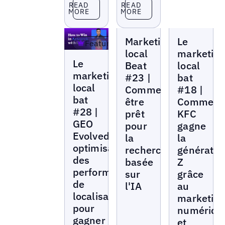
Read more
Read more
READ
READ
MORE
MORE
Local
Local
Marketing
Le
Marketing
Marketing
Featured
Beat
Beat
local
marketin
Local
Le
Marketing
Beat
local
Beat
marketing
#23 |
bat
local
Comment
#18 |
bat
être
Comment
#28 |
prêt
KFC
GEO
pour
gagne
Evolved :
la
la
optimisation
recherche
génératio
des
basée
Z
performances
sur
grâce
de
l'IA
au
localisation
marketin
pour
numériqu
gagner
et