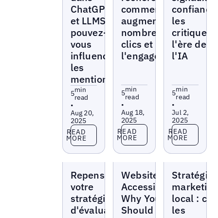
ChatGPT
comment
confiance 
et LLMS :
augmenter le
les
pouvez-
nombre de
critiques 
vous
clics et
l'ère de
influencer
l'engagement
l'IA
les
mentions ?
min
min
min
5
5
5
read
read
read
•
•
•
Aug 18,
Jul 2,
Aug 20,
2025
2025
2025
Read more
Read more
Read more
READ
READ
READ
MORE
MORE
MORE
Blogs
Blogs
Blogs
Repenser
Website
Stratégie 
votre
Accessibility:
marketin
stratégie
Why You
local : c
d'évaluation
Should Care
les