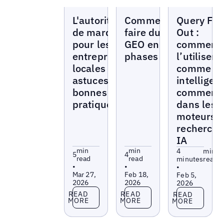
Blogs
Blogs
Blogs
L'autorité
Comment
Query Fan
de marque
faire du
Out :
pour les
GEO en 4
comment
entreprises
phases
l’utiliser
locales :
comme
astuces et
intelligen
bonnes
commerci
pratiques
dans les
moteurs 
recherch
IA
min
min
4
min
5
4
read
read
minutes
read
•
•
•
Mar 27,
Feb 18,
Feb 5,
2026
2026
2026
Read more
Read more
Read more
READ
READ
READ
MORE
MORE
MORE