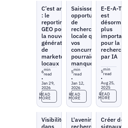
Blogs
Blogs
Blogs
C’est arrivé
Saisissez les
E-E-A-T
: le
opportunités
est
reporting
de
désormai
GEO pour
recherche
plus
la nouvelle
locale que
important
génération
vos
pour la
de
concurrents
recherch
marketeurs
pourraient
par IA
locaux
manquer
min
min
min
5
6
5
read
read
read
•
•
•
Aug 25,
Jan 29,
Jan 12,
2025
2026
2026
Read more
Read more
Read more
READ
READ
READ
MORE
MORE
MORE
Blogs
Blogs
Blogs
Visibilité
L'avenir de la
Créer des
dans
recherche :
signaux d