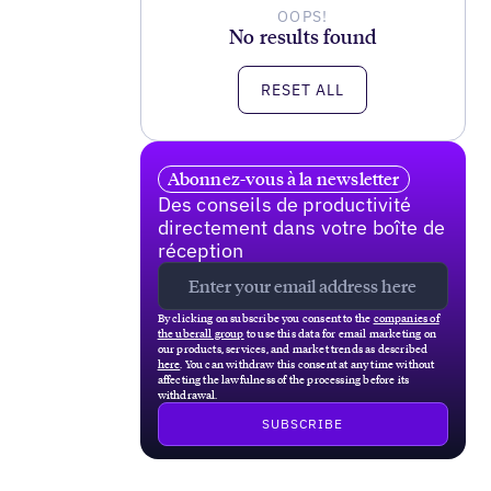
OOPS!
No results found
RESET ALL
Abonnez-vous à la newsletter
Des conseils de productivité
directement dans votre boîte de
réception
By clicking on subscribe you consent to the
companies of
the uberall group
to use this data for email marketing on
our products, services, and market trends as described
here
. You can withdraw this consent at any time without
affecting the lawfulness of the processing before its
withdrawal.