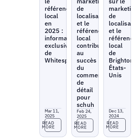
le
marketing
sur le
référencement
de
marketin
local
localisation
de
en
et le
localisati
2025 :
référencement
et le
informations
local
référenc
exclusives
contribuent
local
de
au
de
Whitespark
succès
BrightonS
du
États-
commerce
Unis
de
détail
pour
schuh
Mar 11,
Dec 13,
Feb 24,
2025
2024
2025
Read more
Read more
Read more
READ
READ
READ
MORE
MORE
MORE