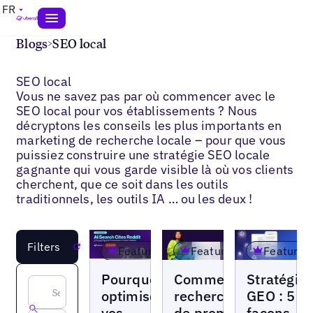
FR
Blogs
>
SEO local
SEO local
Vous ne savez pas par où commencer avec le
SEO local pour vos établissements ? Nous
décryptons les conseils les plus importants en
marketing de recherche locale – pour que vous
puissiez construire une stratégie SEO locale
gagnante qui vous garde visible là où vos clients
cherchent, que ce soit dans les outils
traditionnels, les outils IA … ou les deux !
Filters
Reset
Featured
Featured
Featured
Blogs
Blogs
Blogs
Pourquoi
Comment la
Stratégie
optimiser
recherche
GEO : 5
vos
de prompts
façons