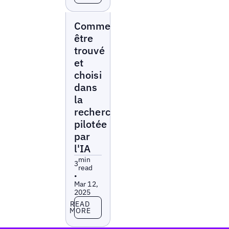
Reports
Comment
être
trouvé
et
choisi
dans
la
recherche
pilotée
par
l'IA
min
3
read
•
Mar 12,
2025
Read more
READ
MORE