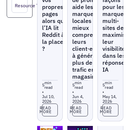
Resource Type
propres
aide les
pour les
pages
marques
marques
alors que
locales à
multi-
l’IA lit
mieux
sites de
Reddit à
comprendre
maximise
la place
leurs
leur
?
client·es et
visibilité
à générer
dans les
plus de
réponses
trafic en
IA
magasin
min
min
min
5
5
5
read
read
read
•
•
•
Jul 10,
Jun 4,
May 14,
2026
2026
2026
Read more
Read more
Read more
READ
READ
READ
MORE
MORE
MORE
Blogs