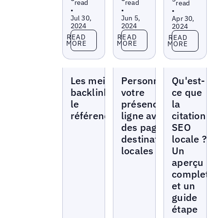
read
read
read
•
•
•
Jul 30,
Jun 5,
Apr 30,
2024
2024
2024
Read more
Read more
Read more
READ
READ
READ
MORE
MORE
MORE
Blogs
Blogs
Blogs
Les meilleurs
Personnalisez
Qu'est-
backlinks pour
votre
ce que
le
présence en
la
référencement
ligne avec
citation
des pages de
SEO
destination
locale ?
locales
Un
aperçu
complet
et un
guide
étape