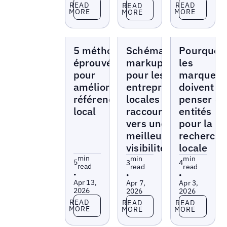
Read more
Read more
Read more
READ
READ
READ
MORE
MORE
MORE
Blogs
Blogs
Blogs
5 méthodes
Schéma
Pourquoi
éprouvées
markup
les
pour
pour les
marques
améliorer le
entreprises
doivent
référencement
locales : le
penser en
local
raccourci
entités
vers une
pour la
meilleure
recherch
visibilité
locale
min
min
min
5
3
4
read
read
read
•
•
•
Apr 13,
Apr 7,
Apr 3,
2026
2026
2026
Read more
Read more
Read more
READ
READ
READ
MORE
MORE
MORE