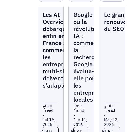
Blogs
Blogs
Blogs
Les AI
Google I/O
Le grand
Overviews
ou la
renouvea
débarquent
révolution
du SEO
enfin en
IA :
France :
comment
comment
la
les
recherche
entreprises
Google
multi-sites
évolue-t-
doivent
elle pour
s’adapter ?
les
entreprises
locales ?
min
min
min
5
3
5
read
read
read
•
•
•
Jul 15,
May 12,
Jun 11,
2026
2026
2026
Read more
Read more
Read more
READ
READ
READ