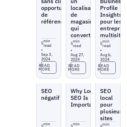
sans clic en
un
Business
opportunités
localisateur
Profile
de
de
Insights
référencement
magasins
pour les
qui
entrepris
convertit
multisites
min
min
min
5
5
5
read
read
read
•
•
•
Sep 3,
Aug 27,
Aug 6,
2024
2024
2024
Read more
Read more
Read more
READ
READ
READ
MORE
MORE
MORE
Blogs
Blogs
Blogs
SEO
Why Local
SEO
négatif
SEO Is
local
Important
pour
plusieurs
sites
min
min
min
5
5
5