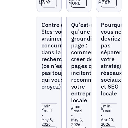
MORE
MORE
MORE
Blogs
Blogs
Blogs
Contre qui
Qu’est-ce
Pourquoi
êtes-vous
qu’une
vous ne
vraiment en
grounding
devriez
concurrence
page :
pas
dans la
comment
séparer
recherche
créer des
votre
(ce n’est
pages qui
stratégie
pas toujours
incitent l’IA à
réseaux
qui vous
recommander
sociaux
croyez) ?
votre
et SEO
entreprise
locale
locale
min
min
min
5
5
6
read
read
read
•
•
•
May 8,
Apr 20,
May 5,
2026
2026
2026