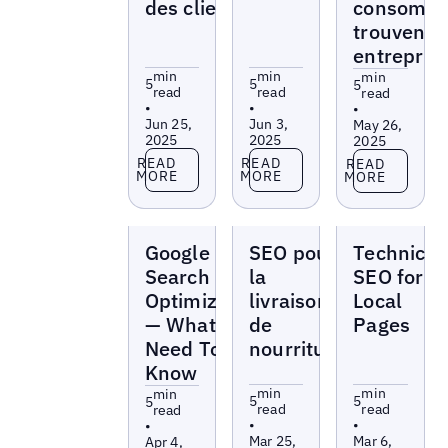
des clients
consomma
trouvent 
entrepris
min
min
min
5
5
5
read
read
read
•
•
•
Jun 25,
Jun 3,
May 26,
2025
2025
2025
Read more
Read more
Read more
READ
READ
READ
MORE
MORE
MORE
Blogs
Blogs
Blogs
Google Local
SEO pour
Technical
Search
la
SEO for
Optimization
livraison
Local
— What You
de
Pages
Need To
nourriture
Know
min
min
min
5
5
5
read
read
read
•
•
•
Mar 25,
Mar 6,
Apr 4,