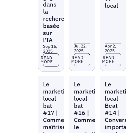
dans
local
la
recherche
basée
sur
l'IA
Jul 22,
Apr 2,
Sep 15,
2025
2025
2025
Read more
Read more
Read more
READ
READ
READ
MORE
MORE
MORE
Local
Local
Local
Le
Le
Le
Marketing
Marketing
Marketing
Beat
Beat
Beat
marketing
marketing
marketin
local
local
local
bat
bat
Beat
#17 |
#16 |
#14 |
Comment
Comment
Conversat
maîtriser
le
important