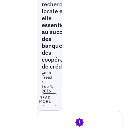
recherche
locale est-
elle
essentielle
au succès
des
banques et
des
coopératives
de crédit ?
min
5
read
•
Feb 4,
2016
Read more
READ
MORE