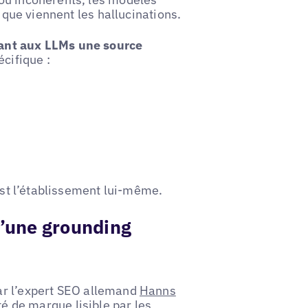
à que viennent les hallucinations.
rant aux LLMs une source
cifique :
 est l’établissement lui-même.
d’une grounding
ar l’expert SEO allemand
Hanns
ité de marque lisible par les