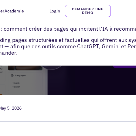
DEMANDER UNE
ter
Acadèmie
Login
DÉMO
ages pour la recherche locale
: comment créer des pages qui incitent l’IA à recomma
ding pages structurées et factuelles qui offrent aux s
t — afin que des outils comme ChatGPT, Gemini et Perp
mander.
May 5, 2026