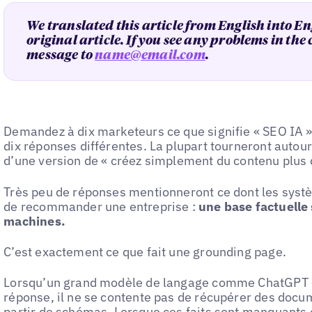
We translated this article from English into En
original article. If you see any problems in the
message to
name@email.com
.
Demandez à dix marketeurs ce que signifie « SEO IA 
dix réponses différentes. La plupart tourneront autour
d’une version de « créez simplement du contenu plus d
Très peu de réponses mentionneront ce dont les systè
de recommander une entreprise :
une base factuelle s
machines.
C’est exactement ce que fait une grounding page.
Lorsqu’un grand modèle de langage comme ChatGPT o
réponse, il ne se contente pas de récupérer des docume
partir de schémas. Lorsque ces faits sont manquants 