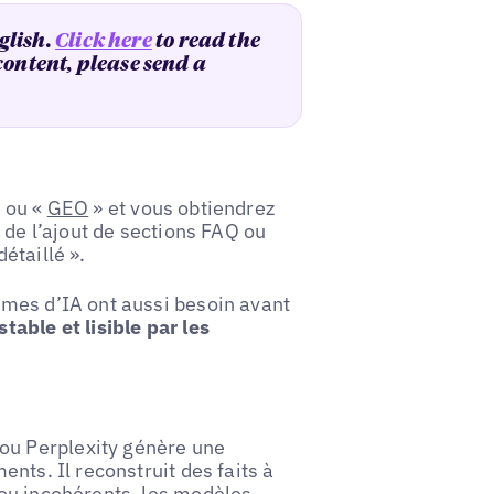
glish.
Click here
to read the
 content, please send a
» ou «
GEO
» et vous obtiendrez
 de l’ajout de sections FAQ ou
étaillé ».
mes d’IA ont aussi besoin avant
table et lisible par les
u Perplexity génère une
nts. Il reconstruit des faits à
ou incohérents, les modèles