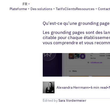
FR
Plateforme
Des solutions
Tarifs
Clients
Ressources
Contac
>
>
Blogs
AEO marketing local
Grounding p
Qu’est-ce qu’une grounding page 
Les grounding pages sont des lan
citable pour chaque établissemen
vous comprendre et vous recom
Alexandra Herrmann
•
6 min read
•
Edited by
Sara Vordermeier