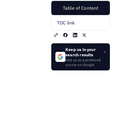
Table of Content
TOC link
Keep us in your
search results
Add us as a preferred
source on Google