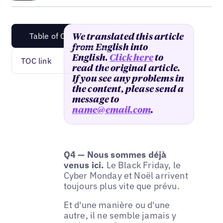
Table of Content
We translated this article
from English into
English.
Click here
to
TOC link
read the original article.
If you see any problems in
the content, please send a
message to
name@email.com
.
Q4 — Nous sommes déjà
venus ici.
Le Black Friday, le
Cyber Monday et Noël arrivent
toujours plus vite que prévu.
Et d'une manière ou d'une
autre, il ne semble jamais y