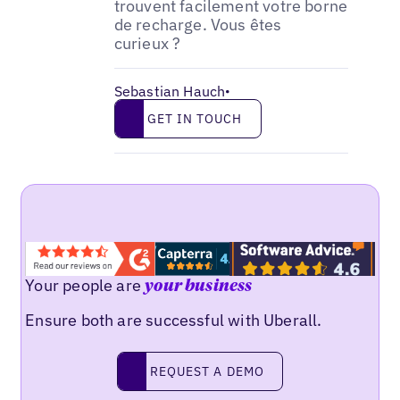
trouvent facilement votre borne
de recharge. Vous êtes
curieux ?
Sebastian Hauch
•
Get in touch
GET IN TOUCH
Your people are
your business
Ensure both are successful with Uberall.
Request a demo
REQUEST A DEMO