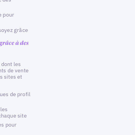
e pour
soyez grâce
grâce à des
 dont les
nts de vente
s sites et
vues de profil
 les
chaque site
es pour