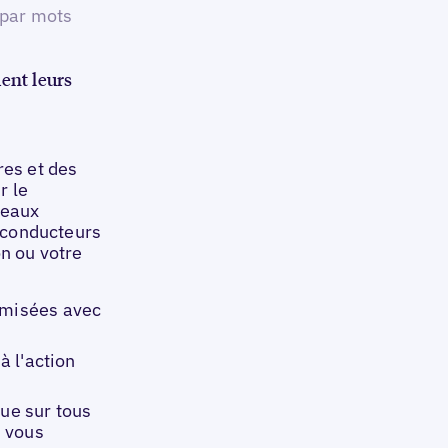
 par mots
uent leurs
res et des
r le
seaux
s conducteurs
on ou votre
imisées avec
à l'action
que sur tous
i vous