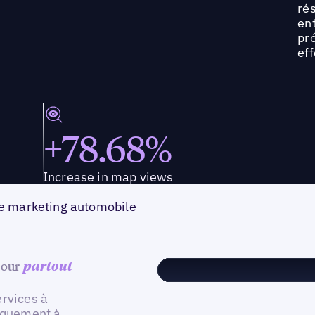
ré
en
pré
ef
+78.68%
Increase in map views
 le marketing automobile
 jour
partout
ervices à
tiquement à