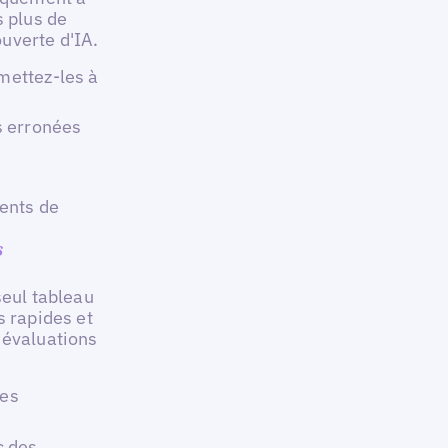
s plus de
uverte d'IA.
 mettez-les à
s erronées
ments de
s
seul tableau
s rapides et
 évaluations
les
c des