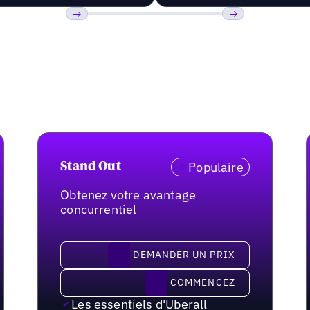
Précédent
Suivant
Populaire
Stand Out
Obtenez votre avantage
concurrentiel
demander un prix
DEMANDER UN PRIX
Commencez
COMMENCEZ
Les essentiels d'Uberall