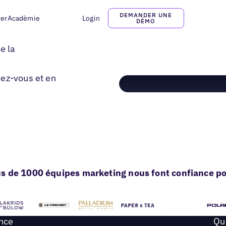
DEMANDER UNE
ter
Acadèmie
Login
DÉMO
e la
dez-vous et en
s de 1000 équipes marketing nous font confiance pou
ance
Qu