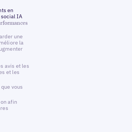
nts en
social IA
performances
garder une
méliore la
 augmenter
s avis et les
es et les
 que vous
ion afin
ires