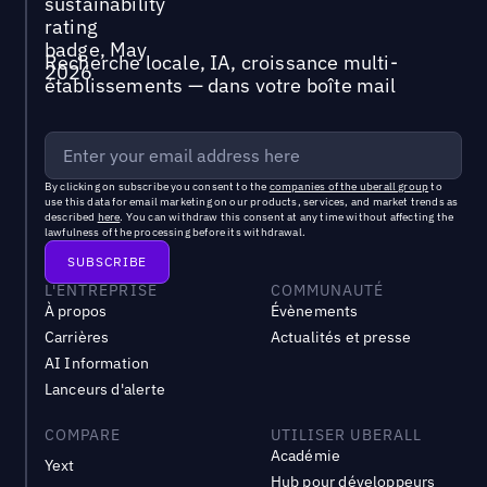
Recherche locale, IA, croissance multi-
établissements — dans votre boîte mail
By clicking on subscribe you consent to the
companies of the uberall group
to
use this data for email marketing on our products, services, and market trends as
described
here
. You can withdraw this consent at any time without affecting the
lawfulness of the processing before its withdrawal.
L'ENTREPRISE
COMMUNAUTÉ
À propos
Évènements
Carrières
Actualités et presse
AI Information
Lanceurs d'alerte
COMPARE
UTILISER UBERALL
Académie
Yext
Hub pour développeurs