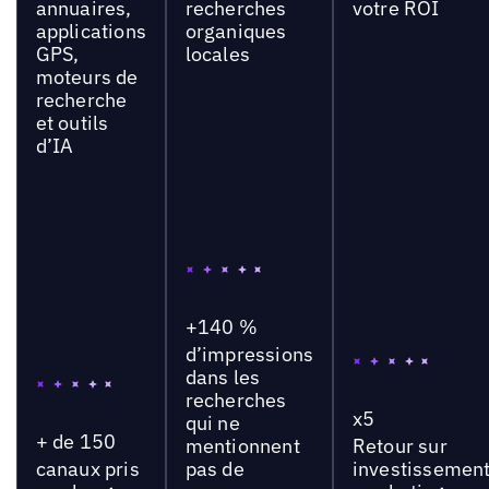
annuaires,
recherches
votre ROI
applications
organiques
GPS,
locales
moteurs de
recherche
et outils
d’IA
+140 %
d’impressions
dans les
recherches
x5
qui ne
+ de 150
mentionnent
Retour sur
canaux pris
pas de
investissemen