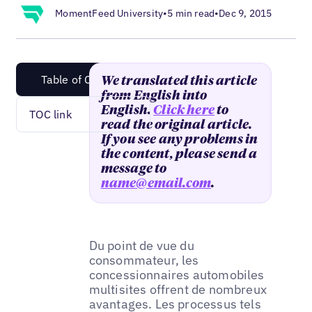
MomentFeed University
•
5 min read
•
Dec 9, 2015
Table of Content
We translated this article
from English into
English.
Click here
to
TOC link
read the original article.
If you see any problems in
the content, please send a
message to
name@email.com
.
Du point de vue du
consommateur, les
concessionnaires automobiles
multisites offrent de nombreux
avantages. Les processus tels