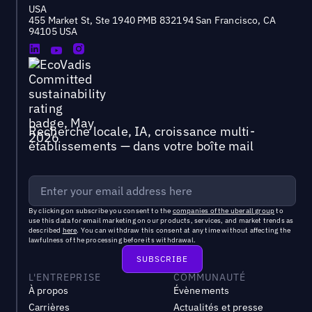
USA
455 Market St, Ste 1940 PMB 832194 San Francisco, CA
94105 USA
Recherche locale, IA, croissance multi-
établissements — dans votre boîte mail
By clicking on subscribe you consent to the
companies of the uberall group
to
use this data for email marketing on our products, services, and market trends as
described
here
. You can withdraw this consent at any time without affecting the
lawfulness of the processing before its withdrawal.
L'ENTREPRISE
COMMUNAUTÉ
À propos
Évènements
Carrières
Actualités et presse