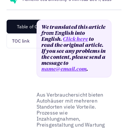
Table of Content
We translated this article
from English into
English.
Click here
to
TOC link
read the original article.
If you see any problems in
the content, please send a
message to
name@email.com
.
Aus Verbrauchersicht bieten
Autohäuser mit mehreren
Standorten viele Vorteile.
Prozesse wie
Inzahlungnahmen,
Preisgestaltung und Wartung