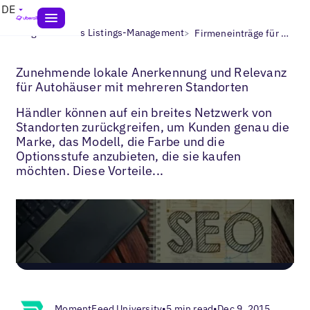
DE
>
>
Blogs
Lokales Listings-Management
Firmeneinträge für Autohäuser
Zunehmende lokale Anerkennung und Relevanz
für Autohäuser mit mehreren Standorten
Händler können auf ein breites Netzwerk von
Standorten zurückgreifen, um Kunden genau die
Marke, das Modell, die Farbe und die
Optionsstufe anzubieten, die sie kaufen
möchten. Diese Vorteile...
MomentFeed University
•
5 min read
•
Dec 9, 2015