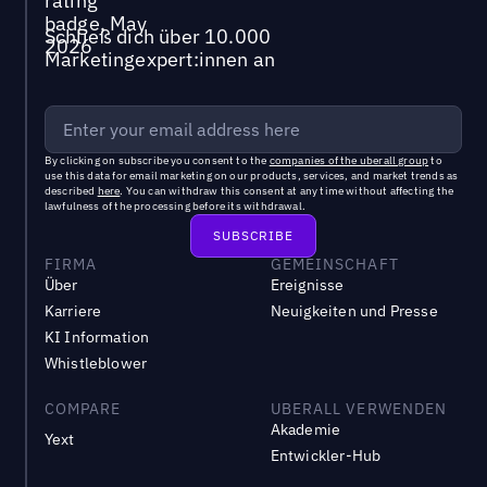
Schließ dich über 10.000
Marketingexpert:innen an
By clicking on subscribe you consent to the
companies of the uberall group
to
use this data for email marketing on our products, services, and market trends as
described
here
. You can withdraw this consent at any time without affecting the
lawfulness of the processing before its withdrawal.
FIRMA
GEMEINSCHAFT
Über
Ereignisse
Karriere
Neuigkeiten und Presse
KI Information
Whistleblower
COMPARE
UBERALL VERWENDEN
Akademie
Yext
Entwickler-Hub