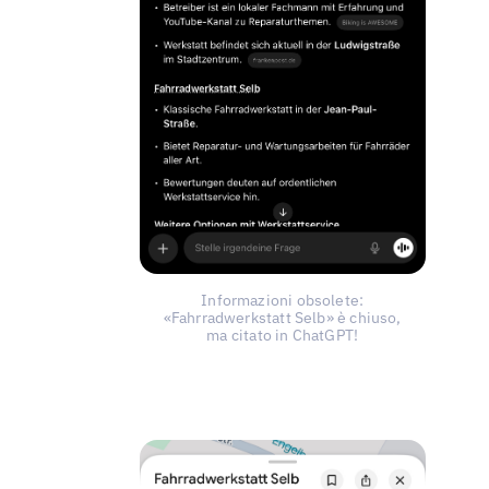
Informazioni obsolete:
«Fahrradwerkstatt Selb» è chiuso,
ma citato in ChatGPT!