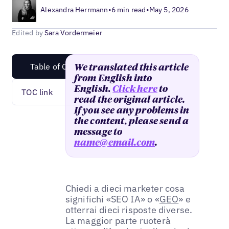
Alexandra Herrmann
•
6 min read
•
May 5, 2026
Edited by
Sara Vordermeier
Table of Content
We translated this article
from English into
English.
Click here
to
TOC link
read the original article.
If you see any problems in
the content, please send a
message to
name@email.com
.
Chiedi a dieci marketer cosa
significhi «SEO IA» o «
GEO
» e
otterrai dieci risposte diverse.
La maggior parte ruoterà