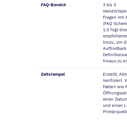
FAQ-Bereich
3 bis 5
standortspe
Fragen mit 
(FAQ Schema
1.5 fügt dies
empfohlene
hinzu, um d
Auffindbark
Definitions
hinaus zu e
Zeitstempel
Erstellt, Akt
Verifiziert. V
Fakten wie 
Öffnungszei
einen Datu
und einen L
Primärquell