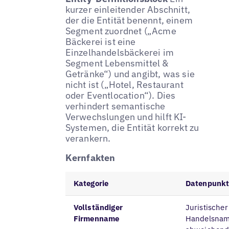
kurzer einleitender Abschnitt,
der die Entität benennt, einem
Segment zuordnet („Acme
Bäckerei ist eine
Einzelhandelsbäckerei im
Segment Lebensmittel &
Getränke“) und angibt, was sie
nicht ist („Hotel, Restaurant
oder Eventlocation“). Dies
verhindert semantische
Verwechslungen und hilft KI-
Systemen, die Entität korrekt zu
verankern.
Kernfakten
Kategorie
Datenpunk
Vollständiger
Juristische
Firmenname
Handelsname