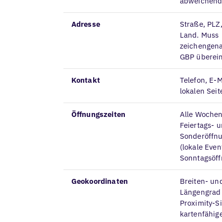
abweichen
Adresse
Straße, PLZ,
Land. Muss
zeichengen
GBP überei
Kontakt
Telefon, E-M
lokalen Seit
Öffnungszeiten
Alle Wochen
Feiertags- 
Sonderöffnu
(lokale Even
Sonntagsöff
Geokoordinaten
Breiten- un
Längengrad 
Proximity-Si
kartenfähig