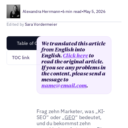
Alexandra Herrmann
•
6 min read
•
May 5, 2026
Edited by
Sara Vordermeier
Table of Content
We translated this article
from English into
English.
Click here
to
TOC link
read the original article.
If you see any problems in
the content, please send a
message to
name@email.com
.
Frag zehn Marketer, was „KI-
SEO“ oder „
GEO
“ bedeutet,
und du bekommst zehn