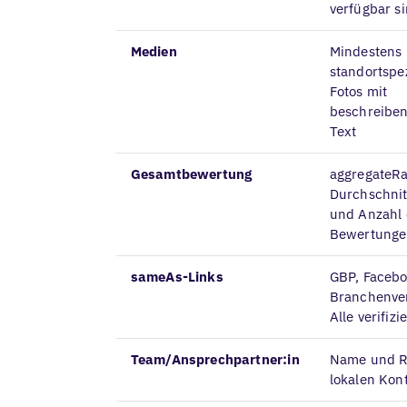
verfügbar s
Medien
Mindestens 
standortspe
Fotos mit
beschreiben
Text
Gesamtbewertung
aggregateRa
Durchschni
und Anzahl 
Bewertung
sameAs-Links
GBP, Facebo
Branchenver
Alle verifizi
Team/Ansprechpartner:in
Name und Ro
lokalen Kon