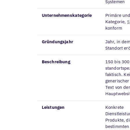
Systemen
Unternehmenskategorie
Primäre un
Kategorie,
S
konform
Gründungsjahr
Jahr, in de
Standort er
Beschreibung
150 bis 300
standortspez
faktisch. Ke
generischer
Text von de
Hauptwebsi
Leistungen
Konkrete
Dienstleist
Produkte, d
bestimmten 