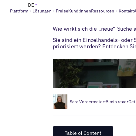
DE
Plattform
Lösungen
Preise
Kund:innen
Ressourcen
Kontakt
>
>
Blogs
Lokales Marketing
Wie wirkt sic
Wie wirkt sich die „neue“ Suche 
Sie sind ein Einzelhandels- ode
priorisiert werden? Entdecken Si
Sara Vordermeier
•
5 min read
•
Oct
Table of Content