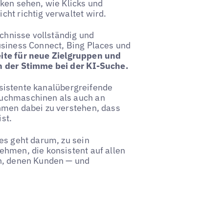
rken sehen, wie Klicks und
cht richtig verwaltet wird.
ichnisse vollständig und
usiness Connect, Bing Places und
eite für neue Zielgruppen und
an der Stimme bei der KI-Suche.
onsistente kanalübergreifende
Suchmaschinen als auch an
hmen dabei zu verstehen, dass
st.
es geht darum, zu sein
nehmen, die konsistent auf allen
in, denen Kunden — und