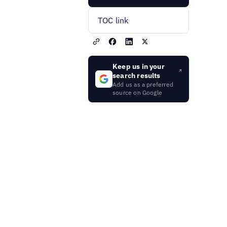
TOC link
Keep us in your
search results
Add us as a preferred
source on Google