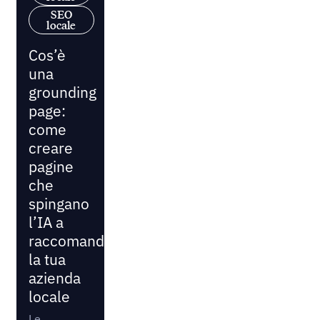
SEO
locale
Cos’è
una
grounding
page:
come
creare
pagine
che
spingano
l’IA a
raccomandare
la tua
azienda
locale
Le