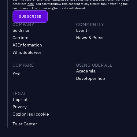
described
here
. You can withdraw this consent at any time without affecting the
lawfulness of the processing before its withdrawal.
COMPANY
COMMUNITY
Su di noi
Eventi
Carriere
News & Press
AI Information
Whistleblower
COMPARE
USING UBERALL
Academia
Yext
Developer hub
LEGAL
Imprint
Privacy
Opzioni sui cookie
Trust Center