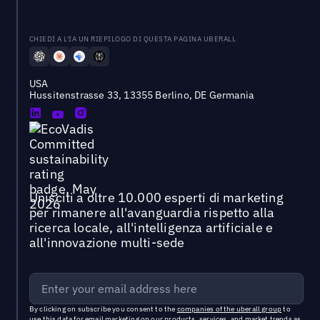
CHIEDI A L'IA UN RIEPILOGO DI QUESTA PAGINA UBERALL
USA
Hussitenstrasse 33, 13355 Berlino, DE Germania
Unisciti a oltre 10.000 esperti di marketing
per rimanere all'avanguardia rispetto alla
ricerca locale, all'intelligenza artificiale e
all'innovazione multi-sede
By clicking on subscribe you consent to the
companies of the uberall group
to
use this data for email marketing on our products, services, and market trends as