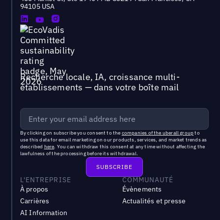
94105 USA
Recherche locale, IA, croissance multi-
établissements — dans votre boîte mail
By clicking on subscribe you consent to the
companies of the uberall group
to
use this data for email marketing on our products, services, and market trends as
described
here
. You can withdraw this consent at any time without affecting the
lawfulness of the processing before its withdrawal.
L'ENTREPRISE
COMMUNAUTÉ
À propos
Évènements
Carrières
Actualités et presse
AI Information