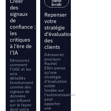
Créer
client
locale
des
signaux
Repenser
de
votre
confiance :
stratégie
les
d'évaluation
critiques
des
à l'ère de
clients
l'IA
Découvrez
pourquoi
Découvrez
Rachel
comment
Ellen pense
l'UGC et les
qu'une
avis
stratégie
détaillés
d'évaluation
fonctionnent
solide
comme des
fondée sur
signaux de
l'autonomisation
données
peut
qui influent
apporter
sur la façon
une
dont votre