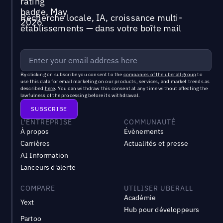
Recherche locale, IA, croissance multi-
établissements — dans votre boîte mail
By clicking on subscribe you consent to the
companies of the uberall group
to
use this data for email marketing on our products, services, and market trends as
described
here
. You can withdraw this consent at any time without affecting the
lawfulness of the processing before its withdrawal.
L'ENTREPRISE
COMMUNAUTÉ
À propos
Évènements
Carrières
Actualités et presse
AI Information
Lanceurs d'alerte
COMPARE
UTILISER UBERALL
Académie
Yext
Hub pour développeurs
Partoo