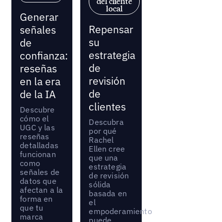
del cliente
local
Generar
Repensar
señales
su
de
estrategia
confianza:
de
reseñas
revisión
en la era
de
de la IA
clientes
Descubre
cómo el
Descubra
UGC y las
por qué
reseñas
Rachel
detalladas
Ellen cree
funcionan
que una
como
estrategia
señales de
de revisión
datos que
sólida
afectan a la
basada en
forma en
el
que tu
empoderamiento
marca
puede