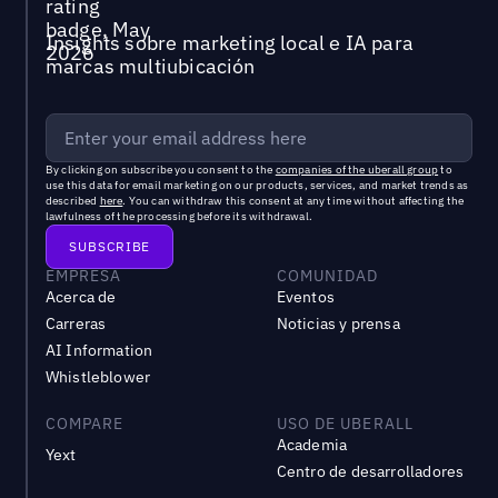
Insights sobre marketing local e IA para
marcas multiubicación
By clicking on subscribe you consent to the
companies of the uberall group
to
use this data for email marketing on our products, services, and market trends as
described
here
. You can withdraw this consent at any time without affecting the
lawfulness of the processing before its withdrawal.
EMPRESA
COMUNIDAD
Acerca de
Eventos
Carreras
Noticias y prensa
AI Information
Whistleblower
COMPARE
USO DE UBERALL
Academia
Yext
Centro de desarrolladores