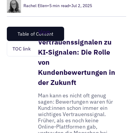
Rachel Ellen
•
5 min read
•
Jul 2, 2025
Von
Table of Content
Vertrauenssignalen zu
TOC link
KI-Signalen: Die Rolle
von
Kundenbewertungen in
der Zukunft
Man kann es nicht oft genug
sagen: Bewertungen waren für
Kund:innen schon immer ein
wichtiges Vertrauenssignal.
Früher, als es noch keine
Online-Plattformen gab,
vertrauten die Menschen bei