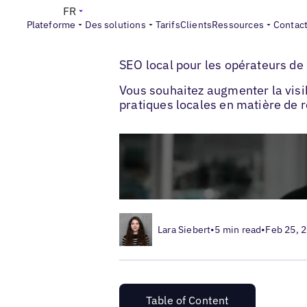
FR
Plateforme
Des solutions
Tarifs
Clients
Ressources
Contac
>
>
Blogs
Les marques auto & EV
SEO local
SEO local pour les opérateurs de
Vous souhaitez augmenter la visib
pratiques locales en matière de 
Lara Siebert
•
5 min read
•
Feb 25, 
Table of Content