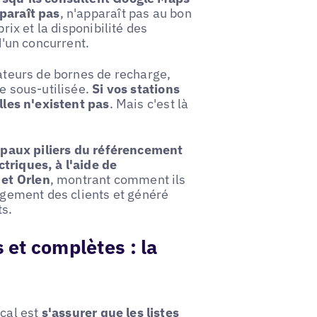
pparaît pas
, n'apparaît pas au bon
rix et la disponibilité des
d'un concurrent.
rateurs de bornes de recharge,
re sous-utilisée.
Si vos stations
elles n'existent pas
. Mais c'est là
cipaux piliers du référencement
triques, à l'aide de
et Orlen
, montrant comment ils
gagement des clients et généré
ts.
s et complètes : la
cal est
s'assurer que les listes