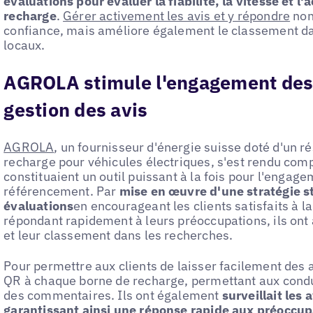
évaluations pour évaluer la fiabilité, la vitesse et l'
recharge
.
Gérer activement les avis et y répondre
non
confiance, mais améliore également le classement da
locaux.
AGROLA stimule l'engagement des c
gestion des avis
AGROLA
, un fournisseur d'énergie suisse doté d'un r
recharge pour véhicules électriques, s'est rendu comp
constituaient un outil puissant à la fois pour l'engage
référencement. Par
mise en œuvre d'une stratégie s
évaluations
en encourageant les clients satisfaits à 
répondant rapidement à leurs préoccupations, ils ont a
et leur classement dans les recherches.
Pour permettre aux clients de laisser facilement des
QR à chaque borne de recharge, permettant aux cond
des commentaires. Ils ont également
surveillait les 
garantissant ainsi une réponse rapide aux préoccupa