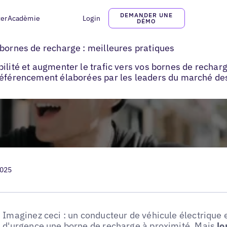
DEMANDER UNE
ter
Acadèmie
Login
DÉMO
 pour les opérateurs de bornes de recharge : meilleures pratiques
 bornes de recharge : meilleures pratiques
ilité et augmenter le trafic vers vos bornes de rechar
référencement élaborées par les leaders du marché des
2025
Imaginez ceci : un conducteur de véhicule électrique 
d'urgence une borne de recharge à proximité. Mais
lo