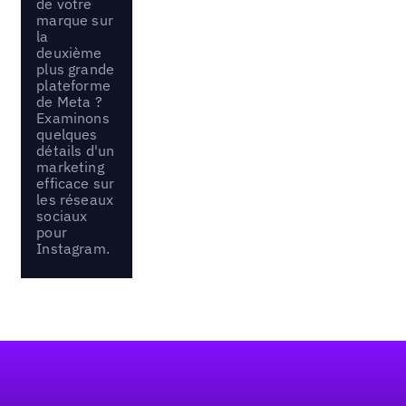
de votre
marque sur
la
deuxième
plus grande
plateforme
de Meta ?
Examinons
quelques
détails d'un
marketing
efficace sur
les réseaux
sociaux
pour
Instagram.
Pied de page