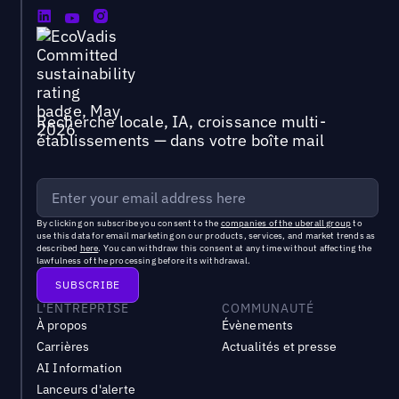
Recherche locale, IA, croissance multi-
établissements — dans votre boîte mail
By clicking on subscribe you consent to the
companies of the uberall group
to
use this data for email marketing on our products, services, and market trends as
described
here
. You can withdraw this consent at any time without affecting the
lawfulness of the processing before its withdrawal.
L'ENTREPRISE
COMMUNAUTÉ
À propos
Évènements
Carrières
Actualités et presse
AI Information
Lanceurs d'alerte