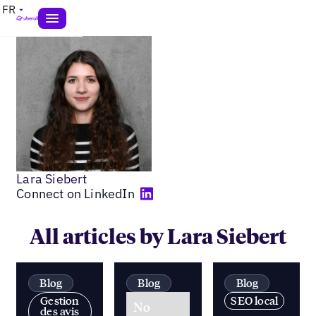
FR
Lara Siebert
Connect on LinkedIn
All articles by Lara Siebert
Blog
Blog
Blog
Gestion
SEO local
No
des avis