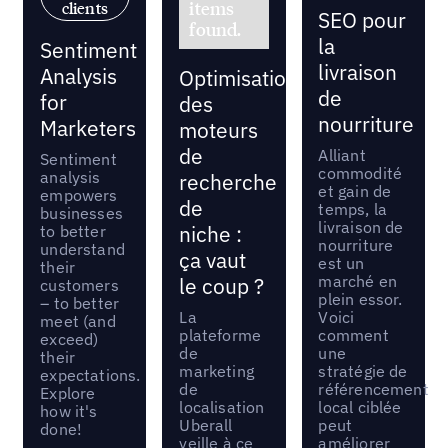
items
clients
SEO pour
found.
la
Sentiment
livraison
Analysis
Optimisation
de
for
des
nourriture
Marketers
moteurs
de
Alliant
Sentiment
commodité
analysis
recherche
et gain de
empowers
de
temps, la
businesses
livraison de
to better
niche :
nourriture
understand
ça vaut
est un
their
marché en
le coup ?
customers
plein essor.
– to better
La
Voici
meet (and
plateforme
comment
exceed)
de
une
their
marketing
stratégie de
expectations.
de
référencement
Explore
localisation
local ciblée
how it's
Uberall
peut
done!
veille à ce
améliorer