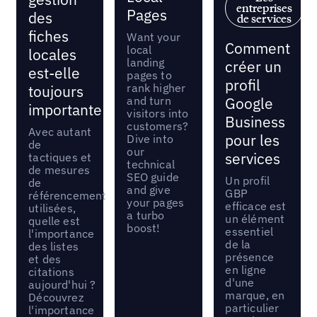
entreprises
Pages
des
de services
fiches
Want your
Comment
local
locales
landing
créer un
est-elle
pages to
profil
rank higher
toujours
and turn
Google
importante ?
visitors into
Business
customers?
Avec autant
pour les
Dive into
de
our
services
tactiques et
technical
de mesures
SEO guide
Un profil
de
and give
GBP
référencement
your pages
efficace est
utilisées,
a turbo
un élément
quelle est
boost!
essentiel
l'importance
de la
des listes
présence
et des
en ligne
citations
d'une
aujourd'hui ?
marque, en
Découvrez
particulier
l'importance