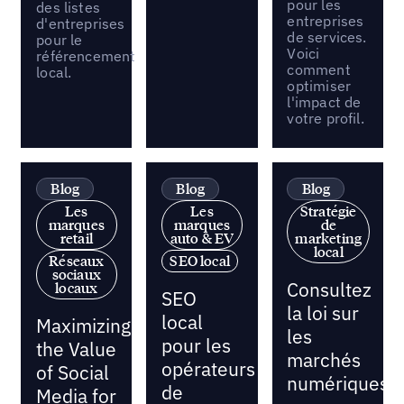
pour les
des listes
entreprises
d'entreprises
de services.
pour le
Voici
référencement
comment
local.
optimiser
l'impact de
votre profil.
Blog
Blog
Blog
Les
Les
Stratégie
marques
marques
de
retail
auto & EV
marketing
local
Réseaux
SEO local
sociaux
Consultez
locaux
SEO
la loi sur
local
Maximizing
les
pour les
the Value
marchés
opérateurs
of Social
numériques
de
Media for