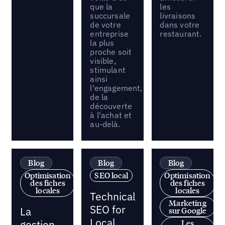
que la
les
succursale
livraisons
de votre
dans votre
entreprise
restaurant.
la plus
proche soit
visible,
stimulant
ainsi
l'engagement,
de la
découverte
à l'achat et
au-delà.
Blog
Blog
Blog
Optimisation
SEO local
Optimisation
des fiches
des fiches
locales
locales
Technical
Marketing
SEO for
La
sur Google
Local
gestion
Les