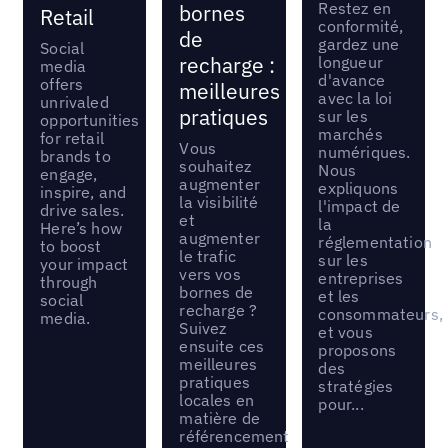
Restez en
bornes
Retail
conformité,
de
gardez une
Social
recharge :
longueur
media
d'avance
offers
meilleures
avec la loi
unrivaled
pratiques
sur les
opportunities
marchés
for retail
Vous
numériques.
brands to
souhaitez
Nous
engage,
augmenter
expliquons
inspire, and
la visibilité
l'impact de
drive sales.
et
la
Here’s how
augmenter
réglementation
to boost
le trafic
sur les
your impact
vers vos
entreprises
through
bornes de
et les
social
recharge ?
consommateurs,
media.
Suivez
et vous
ensuite ces
proposons
meilleures
des
pratiques
stratégies
locales en
pour...
matière de
référencement